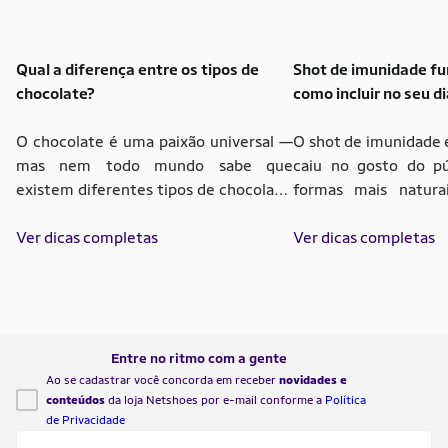
Qual a diferença entre os tipos de
Shot de imunidade f
chocolate?
como incluir no seu di
O chocolate é uma paixão universal —
O shot de imunidade 
mas nem todo mundo sabe que
caiu no gosto do pú
existem diferentes tipos de chocolate,
formas mais natura
cada um com sabor, textura e
saúde, e não é à t
intensidade únicas. Entender essas
Ver dicas completas
promete proporcionar
Ver dicas completas
diferenças ajuda a escolher o ideal para
para o dia a dia e fo
o seu paladar, para suas receitas ou até
imunológico a partir
para manter uma rotina mais
simples, como lim
equilibrada sem abrir mão do prazer.
cúrcuma. Mas será […
Com […]
Entre no ritmo com a gente
Ao se cadastrar você concorda em receber
novidades e
conteúdos
da loja Netshoes por e-mail conforme a
Política
de Privacidade