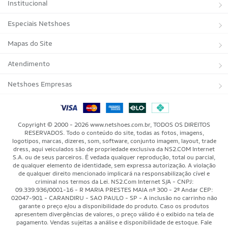
Institucional
Sobre a Netshoes
Especiais Netshoes
Política de Privacidade
Suplementos
Mapas do Site
Programa de Afiliados
Corrida
Marcas
Atendimento
Regulamentos
Bicicletas
Tipos de Produtos
Trocas e devoluções
Netshoes Empresas
Relatórios
Futebol
Departamentos
Entregas
Marketplace Netshoes
Programa de Integridade
Vôlei
Minha Conta
Copyright © 2000 - 2026 www.netshoes.com.br, TODOS OS DIREITOS
RESERVADOS. Todo o conteúdo do site, todas as fotos, imagens,
Blog
Basquete
Meus Pedidos
logotipos, marcas, dizeres, som, software, conjunto imagem, layout, trade
dress, aqui veiculados são de propriedade exclusiva da NS2.COM Internet
Black Friday Magalu
S.A. ou de seus parceiros. É vedada qualquer reprodução, total ou parcial,
Motorsport
Pagamentos
de qualquer elemento de identidade, sem expressa autorização. A violação
de qualquer direito mencionado implicará na responsabilização cível e
Black Friday Netshoes
Saúde Bem-Estar
Cancelamentos
criminal nos termos da Lei. NS2.Com Internet S/A - CNPJ:
09.339.936/0001-16 - R MARIA PRESTES MAIA nº 300 - 2º Andar CEP:
Lojas Físicas
Aventura
02047-901 - CARANDIRU - SAO PAULO - SP - A inclusão no carrinho não
Segurança & Privacidade
garante o preço e/ou a disponibilidade do produto. Caso os produtos
apresentem divergências de valores, o preço válido é o exibido na tela de
Mundo das Raquetes
Como Comprar
pagamento. Vendas sujeitas a análise e disponibilidade de estoque. Fale