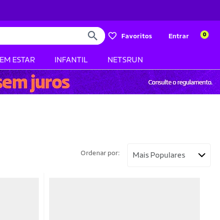
0
Favoritos
Entrar
BEM ESTAR
INFANTIL
NETSRUN
Ordenar por: