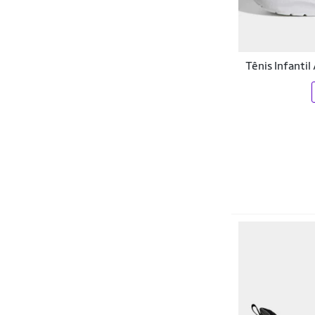
Maiôs
Meias
Mochilas
Tênis Infanti
Moletons
Patinetes
Patins
Piscina
Regatas
Sabonete
Sacolas
Sandálias
Shorts