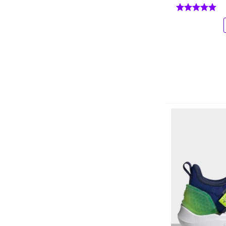
Conjuntos Curtos
Conjuntos Longos
Crocs Clássico
Cuecas
Enxoval
Fantasias
Jaquetas e Casacos
Kits
Lancheiras
Luvas de Goleiro
Macacões