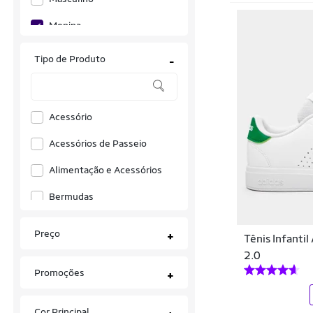
Marvel
Menina
Molekinho
Menino
Tipo de Produto
-
New Balance
Olympikus
Acessório
Puma
Acessórios de Passeio
Rainha
Alimentação e Acessórios
Reebok
Bermudas
Skechers
Bicicletas
Preço
+
Tênis Infanti
Blusas
2.0
Promoções
+
Bolas
Bolsas para o Bebê e Mamãe
Cor Principal