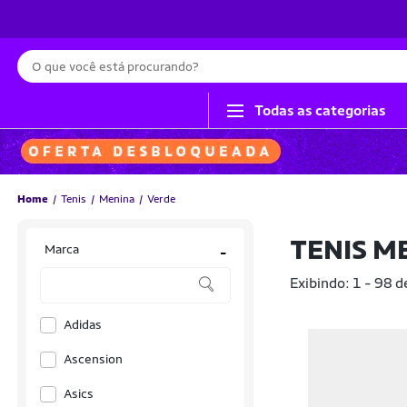
Busca
Todas as categorias
Home
Tenis
Menina
Verde
TENIS M
Marca
-
Exibindo: 1 - 98 d
Adidas
Ascension
Asics