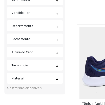
+
Bonés
Vendido Por
+
Botas
Calça legging
Departamento
+
Calças
Fechamento
+
Camisas
Camisas de Time
Altura do Cano
+
Camisas Polo
Tecnologia
+
Camisetas
Chinelos
Material
+
Chuteiras
Mostrar não disponíveis
Colecionáveis
Tênis Infanti
Conjuntos