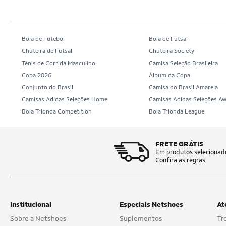
Kidy
Klin
Kurz
Bola de Futebol
Bola de Futsal
Chuteira de Futsal
Chuteira Society
Lig shoes
Tênis de Corrida Masculino
Camisa Seleção Brasileira
Copa 2026
Álbum da Copa
Light
Conjunto do Brasil
Camisa do Brasil Amarela
Marvel
Camisas Adidas Seleções Home
Camisas Adidas Seleções A
Bola Trionda Competition
Bola Trionda League
Menina Fashion
Mizuno
FRETE GRÁTIS
Em produtos selecionad
Molekinha
Confira as regras
Molekinho
Mormaii
Institucional
Especiais Netshoes
At
New Balance
Sobre a Netshoes
Suplementos
Tr