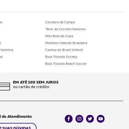
es
Chuteira de Campo
Tênis de Corrida Feminino
Mini Bola da Copa
l
Moletom Seleção Brasileira
 Feminina
Camisa do Brasil Infantil
al
Bola Trionda Society
b
Bola Trionda Beach Soccer
EM ATÉ 10X SEM JUROS
no cartão de crédito
l de Atendimento
facebook
instagram
twitter
youtube
E SUAS DÚVIDAS