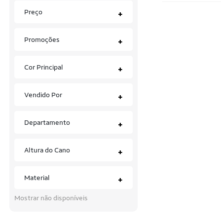
Preço
+
Everlast
Fatal
Promoções
+
Fila
Cor Principal
+
Gambo
Gatatuya
Vendido Por
+
Grendene
Departamento
+
Grendene Kids
HAPPY
Altura do Cano
+
Impacto
Material
+
Joma
Mostrar não disponíveis
Kappa