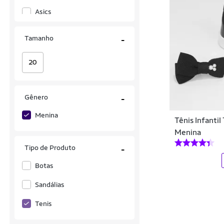
Asics
Avura
Tamanho
-
Bad Boy
20
Batatinha
Bibi
Gênero
-
Burn
Menina
Tênis Infantil
Calcados Lght Light
Menina
Chique Top
Tipo de Produto
-
Converse
Botas
Diadora
Sandálias
Disney
Tenis
Dok