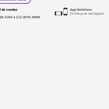
l de vendas
App Netshoes
Conheça as vantagens
028-5355 e (11) 3070-6999