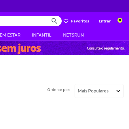
0
Favoritos
Entrar
BEM ESTAR
INFANTIL
NETSRUN
Ordenar por: