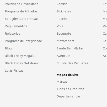
Nike
Política de Privacidade
Corrida
En
No Stress
Programa de Afiliados
Bicicletas
Mi
Soluções Corporativas
Futebol
Me
Nog
Regulamentos
Vôlei
Pa
Ollie
Relatórios
Basquete
Ca
Olympikus
Programa de Integridade
Motorsport
Se
Ortopé
Blog
Saúde Bem-Estar
Co
Black Friday Magalu
Aventura
Ac
Pampili
Black Friday Netshoes
Mundo das Raquetes
Pemania
Lojas Físicas
Penalty
Mapas do Site
Marcas
Pink Cats
Tipos de Produtos
Puma
Departamentos
Pé com Pé