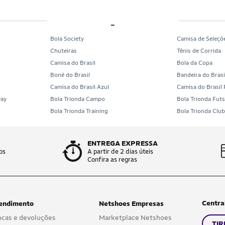
_
Bola Society
Camisa de Seleçõ
Chuteiras
Tênis de Corrida
Camisa do Brasil
Bola da Copa
Boné do Brasil
Bandeira do Brasi
Camisa do Brasil Azul
Camisa do Brasil
way
Bola Trionda Campo
Bola Trionda Futs
Bola Trionda Training
Bola Trionda Clu
ENTREGA EXPRESSA
os
A partir de 2 dias úteis
Confira as regras
Centra
endimento
Netshoes Empresas
ocas e devoluções
Marketplace Netshoes
TIR