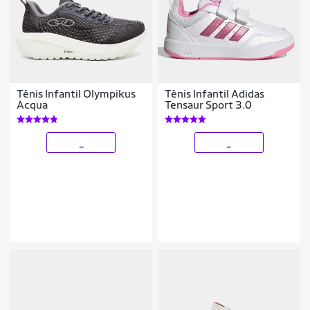
Tênis Infantil Olympikus
Tênis Infantil Adidas
Acqua
Tensaur Sport 3.0
_
_