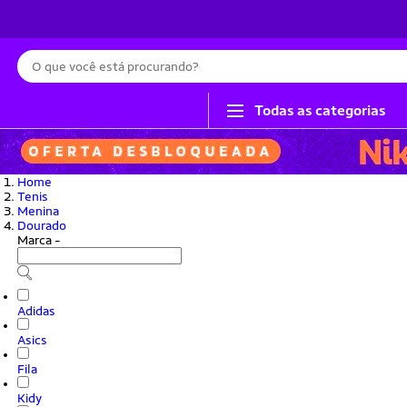
Busca
Todas as categorias
Home
Tenis
Menina
Dourado
Marca
-
Adidas
Asics
Fila
Kidy