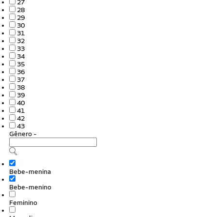
27
28
29
30
31
32
33
34
35
36
37
38
39
40
41
42
43
Gênero
-
Bebe-menina
Bebe-menino
Feminino