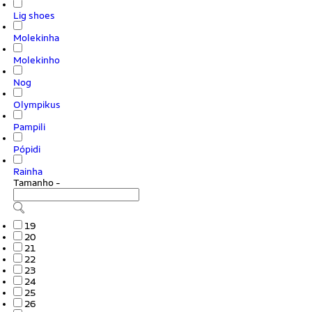
Lig shoes
Molekinha
Molekinho
Nog
Olympikus
Pampili
Pópidi
Rainha
Tamanho
-
19
20
21
22
23
24
25
26