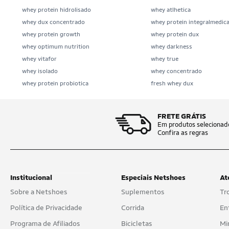
Eat Clean
whey protein hidrolisado
whey atlhetica
whey dux concentrado
whey protein integralmedic
ELEMENTO PURO
whey protein growth
whey protein dux
whey optimum nutrition
whey darkness
ElementoPuro
whey vitafor
whey true
Emana
whey isolado
whey concentrado
whey protein probiotica
fresh whey dux
Equaliv
Espartanos
FRETE GRÁTIS
Em produtos selecionad
Essencial
Confira as regras
Essential Nutrition
Euronutry
Institucional
Especiais Netshoes
At
Feel Good
Sobre a Netshoes
Suplementos
Tr
Final
Política de Privacidade
Corrida
En
Fisionutri
Programa de Afiliados
Bicicletas
Mi