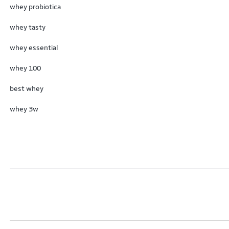
ClipzFIT
whey probiotica
Core
whey tasty
D.Uni
whey essential
Danone
whey 100
Dark Lab
best whey
Darkness
whey 3w
Demons Lab
Dobro
Dr. Peanut
Dux Nutrition
Dymatize Nutrition
Dynamo