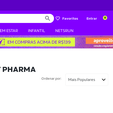
0
Favoritos
Entrar
BEM ESTAR
INFANTIL
NETSRUN
T PHARMA
Ordenar por: