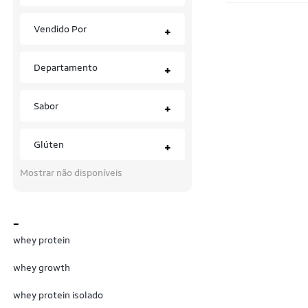
Bio Sports USA
Vendido Por
+
Black Skull
Departamento
+
Bloom Nutrition
Bob's Red Mill
Sabor
+
Body Action
Glúten
+
BODYACTION
Mostrar não disponíveis
Bodybuilders
Bold
_
BOLD SNACKS
whey protein
BPI Sports
whey growth
BR NUTRITION FOODS
whey protein isolado