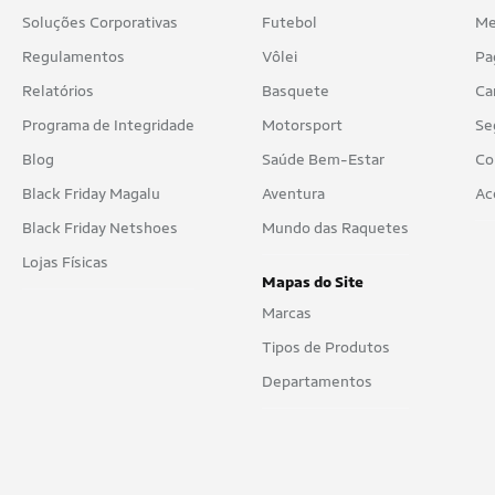
Soluções Corporativas
Futebol
Me
Fitoway
Regulamentos
Vôlei
Pa
FN Forbis Nutrition
Relatórios
Basquete
Ca
Force
Programa de Integridade
Motorsport
Se
FTW
Blog
Saúde Bem-Estar
Co
Black Friday Magalu
Aventura
Ac
Fullife
Black Friday Netshoes
Mundo das Raquetes
Garden Of Life
Lojas Físicas
GNC
Mapas do Site
Marcas
Go Nutrition
Tipos de Produtos
GoUP Nutrition
Departamentos
GRANCAPS
Health Time Nutrition
Health Whey