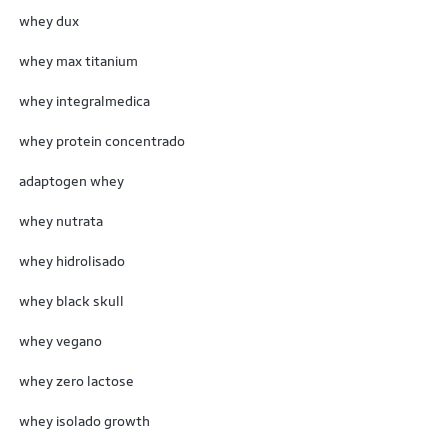
BSN
whey dux
Bulk Nutrition
whey max titanium
BulkSupplements
whey integralmedica
Canibal
whey protein concentrado
Canibal Inc.
adaptogen whey
Catarinense Pharma
whey nutrata
Cell force
whey hidrolisado
Cellgenix
whey black skull
Cellucor
whey vegano
Chef 'n
whey zero lactose
Chef Whey
ClinicMais
whey isolado growth