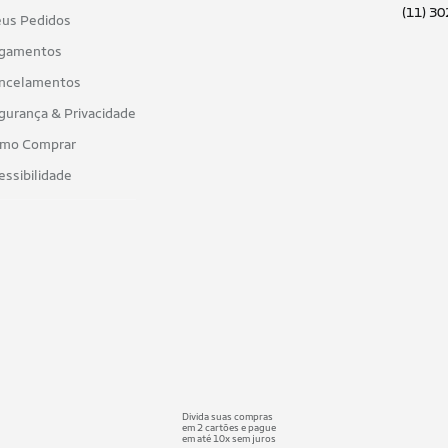
(11) 3
us Pedidos
gamentos
ncelamentos
gurança & Privacidade
mo Comprar
essibilidade
Divida suas compras
em 2 cartões e pague
em até 10x sem juros