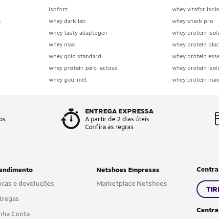
isofort
whey vitafor isol
a
whey dark lab
whey shark pro
whey tasty adaptogen
whey protein iso
whey max
whey protein blac
whey gold standard
whey protein esse
whey protein zero lactose
whey protein iso
whey gourmet
whey protein max
ENTREGA EXPRESSA
os
A partir de 2 dias úteis
Confira as regras
Centra
endimento
Netshoes Empresas
ocas e devoluções
Marketplace Netshoes
TIR
tregas
Centra
nha Conta