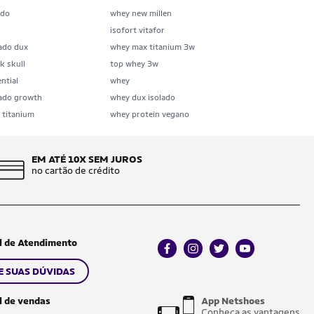
ado
whey new millen
isofort vitafor
lado dux
whey max titanium 3w
k skull
top whey 3w
ntial
whey
lado growth
whey dux isolado
 titanium
whey protein vegano
EM ATÉ 10X SEM JUROS
no cartão de crédito
l de Atendimento
facebook
instagram
twitter
youtube
E SUAS DÚVIDAS
l de vendas
App Netshoes
Conheça as vantagens