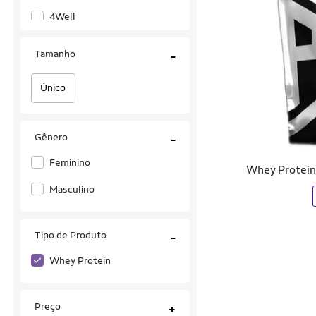
4Well
ABOUT TIME
Tamanho
-
ABSOLUT NUTRITION
Único
Adaptogen
Adaptogen Science
Gênero
-
AGE
Feminino
Whey Protein
Alpex Sports Nutrition
Masculino
AMENDOMEL
Animal
Tipo de Produto
-
Atlhetica Nutrition
Whey Protein
Be Stronger
Preço
+
Bio Sport