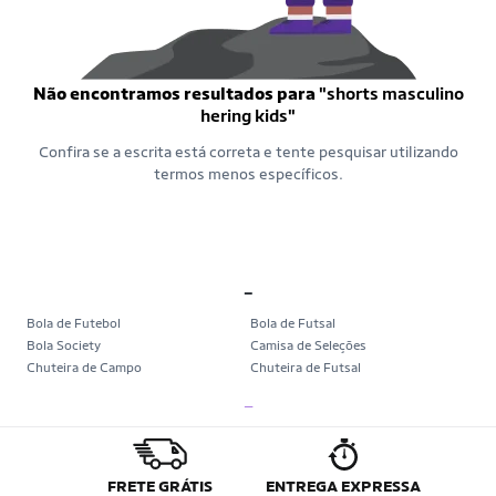
Não encontramos resultados para
"shorts masculino
hering kids"
Confira se a escrita está correta e tente pesquisar utilizando
termos menos específicos.
_
Bola de Futebol
Bola de Futsal
Bola Society
Camisa de Seleções
Chuteira de Campo
Chuteira de Futsal
Chuteira Society
Chuteiras
_
Tênis de Corrida
Tênis de Corrida Feminino
Tênis de Corrida Masculino
Camisa Seleção Brasileira
Camisa do Brasil
Bola da Copa
Mini Bola da Copa
Copa 2026
FRETE GRÁTIS
ENTREGA EXPRESSA