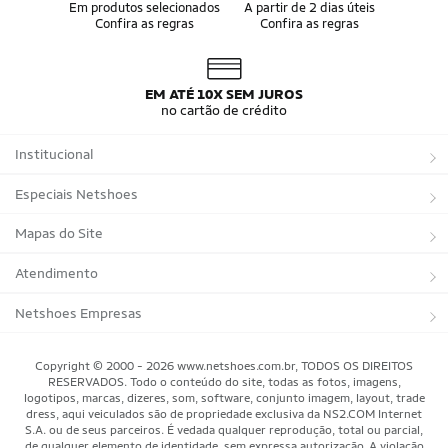
Álbum da Copa
Boné do Brasil
Em produtos selecionados
A partir de 2 dias úteis
Confira as regras
Confira as regras
Bandeira do Brasil
Moletom Seleção Brasileira
Conjunto do Brasil
Camisa do Brasil Amarela
Camisa do Brasil Azul
Camisa do Brasil Feminina
Camisa do Brasil Infantil
Camisas Adidas Seleções Home
EM ATÉ 10X SEM JUROS
Camisas Adidas Seleções Away
Bola Trionda Campo
no cartão de crédito
Bola Trionda Futsal
Bola Trionda Society
Bola Trionda Competition
Bola Trionda League
Institucional
Bola Trionda Training
Bola Trionda Club
Bola Trionda Beach Soccer
Sobre a Netshoes
Especiais Netshoes
Política de Privacidade
Suplementos
Mapas do Site
Programa de Afiliados
Corrida
Marcas
Atendimento
Regulamentos
Bicicletas
Tipos de Produtos
Trocas e devoluções
Netshoes Empresas
Relatórios
Futebol
Departamentos
Entregas
Marketplace Netshoes
Copyright © 2000 - 2026 www.netshoes.com.br, TODOS OS DIREITOS
Programa de Integridade
RESERVADOS. Todo o conteúdo do site, todas as fotos, imagens,
Vôlei
Minha Conta
logotipos, marcas, dizeres, som, software, conjunto imagem, layout, trade
dress, aqui veiculados são de propriedade exclusiva da NS2.COM Internet
Blog
Basquete
Meus Pedidos
S.A. ou de seus parceiros. É vedada qualquer reprodução, total ou parcial,
de qualquer elemento de identidade, sem expressa autorização. A violação