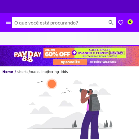
Busca
0
Home
shorts/masculino/hering-kids