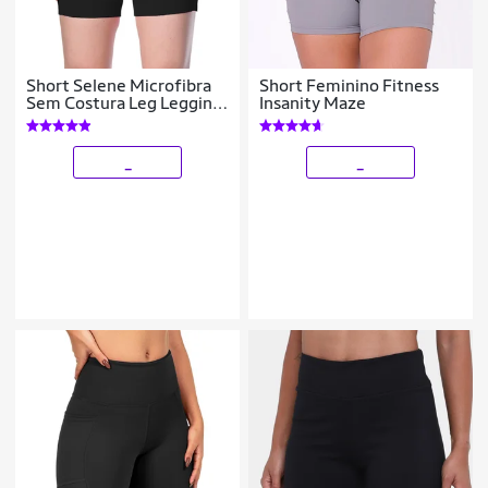
Short Selene Microfibra
Short Feminino Fitness
Sem Costura Leg Legging
Insanity Maze
Sem Transparência
Bermuda Fitness
Academia Corrida
_
_