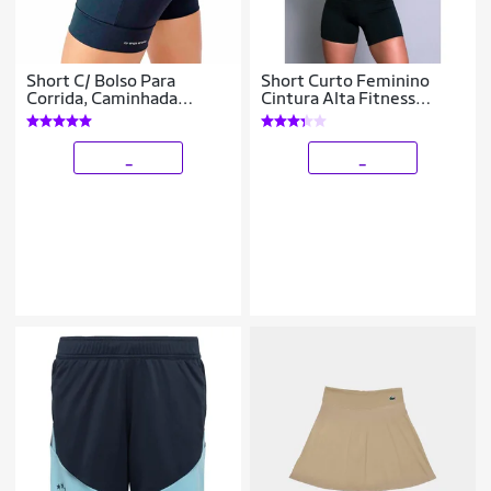
Short C/ Bolso Para
Short Curto Feminino
Corrida, Caminhada
Cintura Alta Fitness
Academia Feminino
Academia Mvb Modas
Compresão Running all
black
_
_