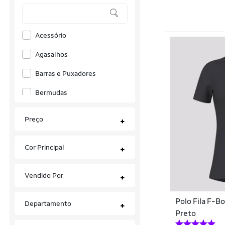
Dark
Acessório
DHS
Agasalhos
Donic Schildkrot
Barras e Puxadores
Drop Shot
Bermudas
Dunlop
Bermudas Térmicas
Emit
Preço
+
Biquinis
FARM
Cor Principal
+
Blusas
Fila
Body
Fobel
Vendido Por
+
Bolas
Fort
Polo Fila F-B
Departamento
+
Bolsas
Gamma
Preto