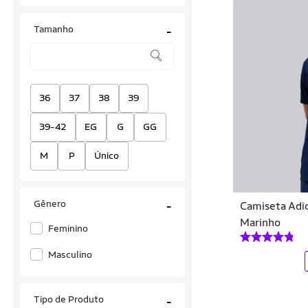
AMA
Tamanho
-
Artsport
Asics
Atrio
36
37
38
39
Babolat
39-42
EG
G
GG
Beach Tennis
M
P
Único
Butterfly
Coimbra
Gênero
-
Camiseta Adid
Marinho
Compass
Feminino
Corre Corre
Masculino
Dalebol
Tipo de Produto
-
Dare