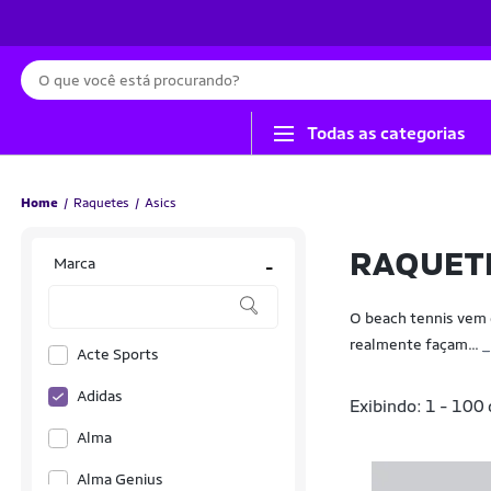
Busca
Todas as categorias
Home
Raquetes
Asics
RAQUETE
Marca
-
O beach tennis vem 
realmente façam...
_
Acte Sports
Adidas
Exibindo: 1 - 100
Alma
Alma Genius