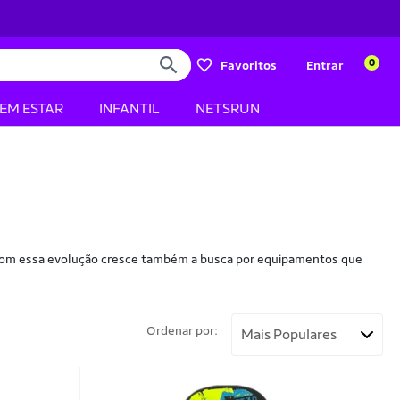
0
Favoritos
Entrar
BEM ESTAR
INFANTIL
NETSRUN
o com essa evolução cresce também a busca por equipamentos que
Ordenar por: