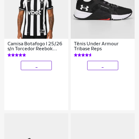
Camisa Botafogo I 25/26
Tênis Under Armour
s/n Torcedor Reebok
Tribase Reps
Masculina
_
_