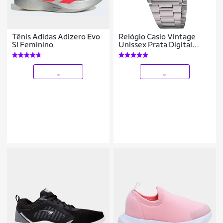
Tênis Adidas Adizero Evo
Relógio Casio Vintage
Sl Feminino
Unissex Prata Digital
A158WA-1DF
_
_