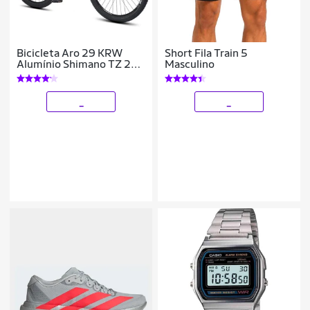
Bicicleta Aro 29 KRW
Short Fila Train 5
Alumínio Shimano TZ 24
Masculino
Vel Suspensão Freio a
Disco Mountain bike Ltx
S40
_
_