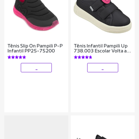
Tênis Slip On Pampili P-P
Tênis Infantil Pampili Up
Infantil PP25-75200
738.003 Escolar Volta as
Aulas Emoji
_
_