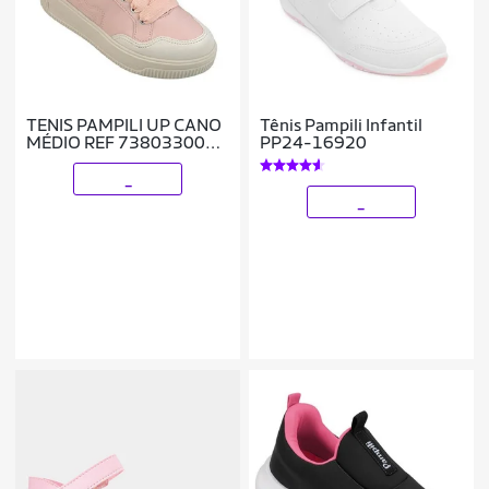
TENIS PAMPILI UP CANO
Tênis Pampili Infantil
MÉDIO REF 738033000
PP24-16920
MENINA
_
_