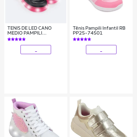
TENIS DE LED CANO
Tênis Pampili Infantil RB
MEDIO PAMPILI
PP25-74501
SNEAKER LUZ - 483005
_
_