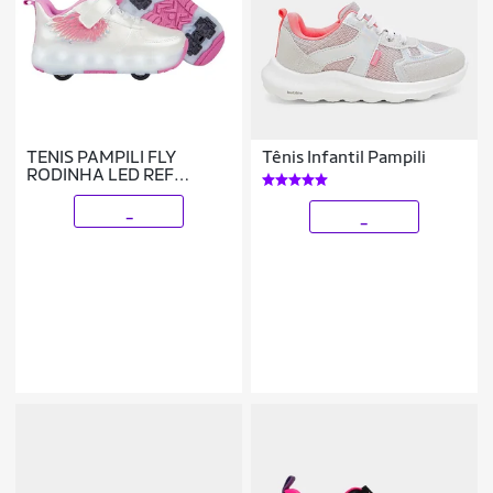
TENIS PAMPILI FLY
Tênis Infantil Pampili
RODINHA LED REF
782002000 MENINA
_
_