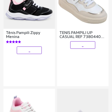
Tênis Pampili Zippy
TENIS PAMPILI UP
Menina
CASUAL REF 738044000
MENINA
_
_