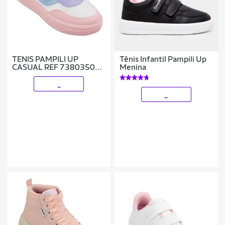
TENIS PAMPILI UP
Tênis Infantil Pampili Up
CASUAL REF 738035000
Menina
MENINA
_
_