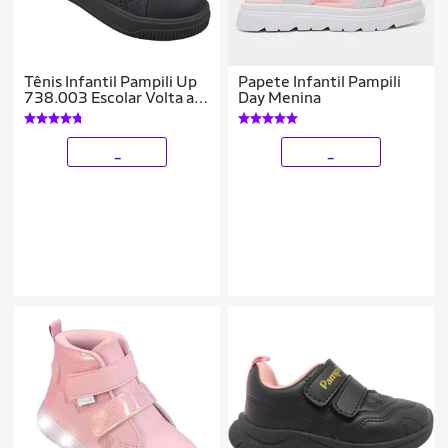
Tênis Infantil Pampili Up
Papete Infantil Pampili
738.003 Escolar Volta as
Day Menina
Aulas Emoji
_
_