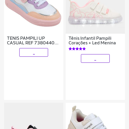
TENIS PAMPILI UP
Tênis Infantil Pampili
CASUAL REF 738044000
Corações + Led Menina
MENINA
_
_