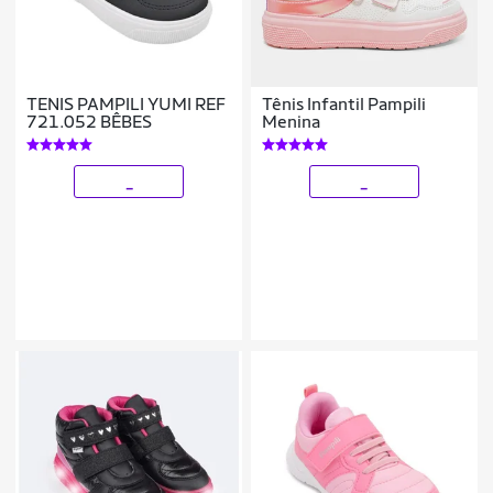
TENIS PAMPILI YUMI REF
Tênis Infantil Pampili
721.052 BÊBES
Menina
_
_