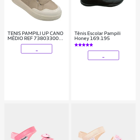
TENIS PAMPILI UP CANO
Tênis Escolar Pampili
MÉDIO REF 738033000
Honey 169.195
MENINA
_
_