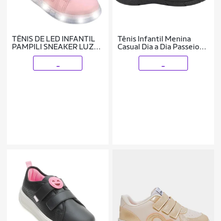
TÊNIS DE LED INFANTIL
Tênis Infantil Menina
PAMPILI SNEAKER LUZ
Casual Dia a Dia Passeio
GLITTER ROSA GLACE
Escola Calce Fácil
Anatômico Pampili
_
_
745.019