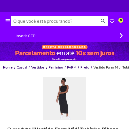
Busca
0
›
Inserir CEP
Home
Casual
Vestidos
Feminino
FARM
Preto
Vestido Farm Midi Tub