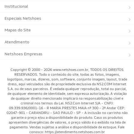
Institucional
Sobre a Netshoes
Especiais Netshoes
Política de Privacidade
Suplementos
Mapas do Site
Programa de Afiliados
Corrida
Marcas
Atendimento
Regulamentos
Bicicletas
Tipos de Produtos
Trocas e devoluções
Netshoes Empresas
Relatórios
Futebol
Departamentos
Entregas
Marketplace Netshoes
Copyright © 2000 - 2026 www.netshoes.com.br, TODOS OS DIREITOS
Programa de Integridade
RESERVADOS. Todo o conteúdo do site, todas as fotos, imagens,
Vôlei
Minha Conta
logotipos, marcas, dizeres, som, software, conjunto imagem, layout, trade
dress, aqui veiculados são de propriedade exclusiva da NS2.COM Internet
Blog
Basquete
Meus Pedidos
S.A. ou de seus parceiros. É vedada qualquer reprodução, total ou parcial,
de qualquer elemento de identidade, sem expressa autorização. A violação
Black Friday Magalu
Motorsport
Pagamentos
de qualquer direito mencionado implicará na responsabilização cível e
criminal nos termos da Lei. NS2.Com Internet S/A - CNPJ:
09.339.936/0001-16 - R MARIA PRESTES MAIA nº 300 - 2º Andar CEP:
Black Friday Netshoes
Saúde Bem-Estar
Cancelamentos
02047-901 - CARANDIRU - SAO PAULO - SP - A inclusão no carrinho não
garante o preço e/ou a disponibilidade do produto. Caso os produtos
Lojas Físicas
Aventura
Segurança & Privacidade
apresentem divergências de valores, o preço válido é o exibido na tela de
pagamento. Vendas sujeitas a análise e disponibilidade de estoque. Fale
Mundo das Raquetes
conosco: https://atendimento.netshoes.com.br
Como Comprar