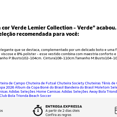
 cor Verde Lemier Collection - Verde"
acabou.
eleção recomendada para você:
elegante que se destaca, complementado por um delicado boto e uma fe
2% viscose e 8% polister - esse vestido combina com maestria conforto 
os.Tamanho P:Busto102-104cm. Cintura108-110cm.Tamanho M:Busto104-1
teira de Campo
Chuteira de Futsal
Chuteira Society
Chuteiras
Tênis de 
opa 2026
Álbum da Copa
Boné do Brasil
Bandeira do Brasil
Moletom Sele
isas Adidas Seleções Home
Camisas Adidas Seleções Away
Bola Trio
 Club
Bola Trionda Beach Soccer
ENTREGA EXPRESSA
os
A partir de 2 dias úteis
Confira as regras