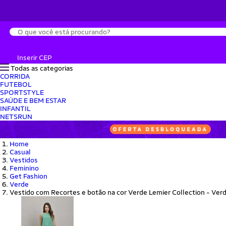
Busca
Inserir CEP
Todas as categorias
CORRIDA
FUTEBOL
SPORTSTYLE
SAÚDE E BEM ESTAR
INFANTIL
NETSRUN
Home
Casual
Vestidos
Feminino
Get Fashion
Verde
Vestido com Recortes e botão na cor Verde Lemier Collection - Ver