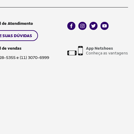
l de Atendimento
facebook
instagram
twitter
youtube
E SUAS DÚVIDAS
l de vendas
App Netshoes
Conheça as vantagens
028-5355 e (11) 3070-6999