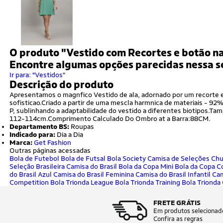
O produto
"Vestido com Recortes e botão na
Encontre algumas opções parecidas nessa s
Ir para: "Vestidos"
Descrição do produto
Apresentamos o magnfico Vestido de ala, adornado por um recorte 
sofisticao.Criado a partir de uma mescla harmnica de materiais - 9
P, sublinhando a adaptabilidade do vestido a diferentes biotip
112-114cm.Comprimento Calculado Do Ombro at a Barra:88CM.
Departamento BS:
Roupas
Indicado para:
Dia a Dia
Marca:
Get Fashion
Outras páginas acessadas
Bola de Futebol
Bola de Futsal
Bola Society
Camisa de Seleções
Chu
Seleção Brasileira
Camisa do Brasil
Bola da Copa
Mini Bola da Copa
C
do Brasil Azul
Camisa do Brasil Feminina
Camisa do Brasil Infantil
Cam
Competition
Bola Trionda League
Bola Trionda Training
Bola Trionda
FRETE GRÁTIS
Em produtos selecionad
Confira as regras