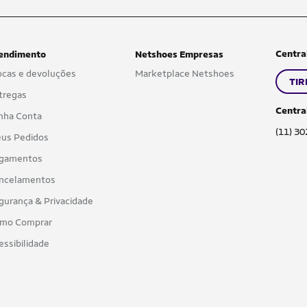
Centra
endimento
Netshoes Empresas
ocas e devoluções
Marketplace Netshoes
TIR
tregas
Centra
nha Conta
(11) 3
us Pedidos
gamentos
ncelamentos
gurança & Privacidade
mo Comprar
essibilidade