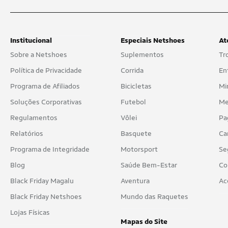
Institucional
Especiais Netshoes
At
Sobre a Netshoes
Suplementos
Tr
Política de Privacidade
Corrida
En
Programa de Afiliados
Bicicletas
Mi
Soluções Corporativas
Futebol
Me
Regulamentos
Vôlei
Pa
Relatórios
Basquete
Ca
Programa de Integridade
Motorsport
Se
Blog
Saúde Bem-Estar
Co
Black Friday Magalu
Aventura
Ac
Black Friday Netshoes
Mundo das Raquetes
Lojas Físicas
Mapas do Site