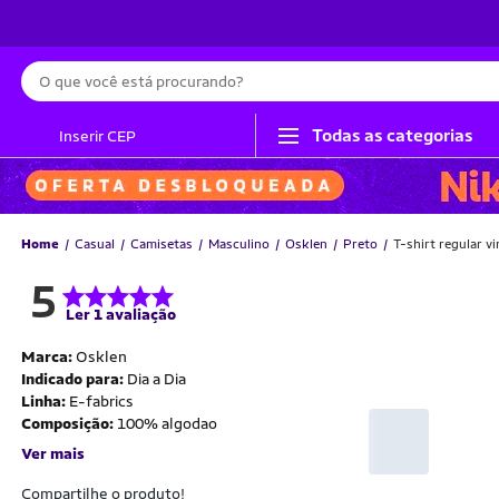
Busca
Todas as categorias
Inserir CEP
Home
Casual
Camisetas
Masculino
Osklen
Preto
T-shirt regular 
5
Ler 1 avaliação
Marca:
Osklen
Indicado para:
Dia a Dia
Linha:
E-fabrics
Composição:
100% algodao
Ver mais
Compartilhe o produto!