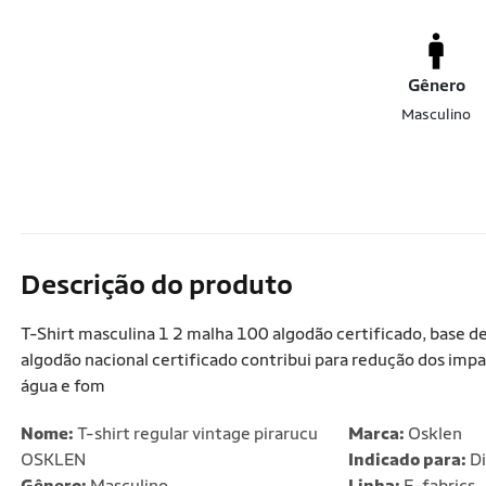
Gênero
Masculino
Descrição do produto
T-Shirt masculina 1 2 malha 100 algodão certificado, base d
algodão nacional certificado contribui para redução dos impa
água e fom
Nome:
T-shirt regular vintage pirarucu
Marca:
Osklen
OSKLEN
Indicado para:
Di
Gênero:
Masculino
Linha:
E-fabrics