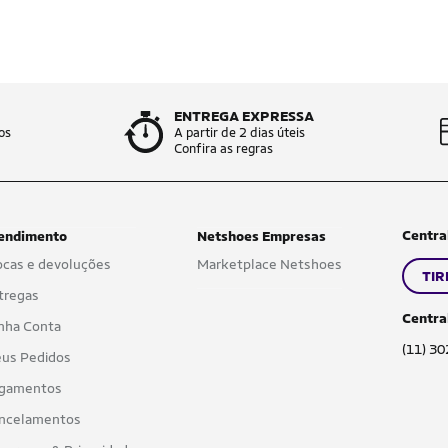
ENTREGA EXPRESSA
os
A partir de 2 dias úteis
Confira as regras
Centra
endimento
Netshoes Empresas
ocas e devoluções
Marketplace Netshoes
TIR
tregas
Centra
nha Conta
(11) 3
us Pedidos
gamentos
ncelamentos