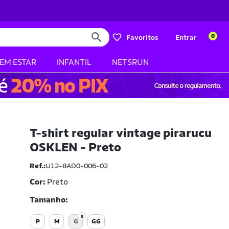
0
Favoritos
Entrar
BEM ESTAR
INFANTIL
NETSRUN
T-shirt regular vintage pirarucu
OSKLEN - Preto
Ref.:
U12-8AD0-006-02
Cor:
Preto
Tamanho
P
M
G
GG