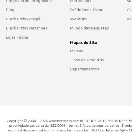
Programa de Integridade
Motorsport
Se
Blog
Saúde Bem-Estar
Co
Black Friday Magalu
Aventura
Ac
Black Friday Netshoes
Mundo das Raquetes
Lojas Físicas
Mapas do Site
Marcas
Tipos de Produtos
Departamentos
Copyright © 2000 - 2026 www.netshoes.com.br, TODOS OS DIREITOS RESERVADOS.
propriedade exclusiva da NS2.COM Internet S.A. ou de seus parceiros. É veda
responsabilização cível e criminal nos termos da Lei. NS2.Com Internet S/