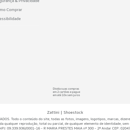
gurança & Privacidade
mo Comprar
essibilidade
Divida suas compras
em 2 cartões e pague
em até 10x sem juros
|
Zattini
Shoestock
 Todo o conteúdo do site, todas as fotos, imagens, logotipos, marcas, dizeres, 
da qualquer reprodução, total ou parcial, de qualquer elemento de identidade, sem 
A - CNPJ: 09.339.936/0001-16 - R MARIA PRESTES MAIA nº 300 - 2º Andar CEP: 020