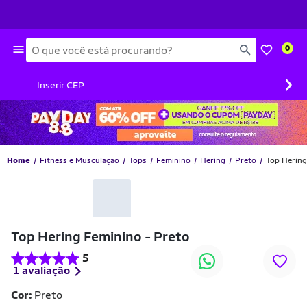
Busca
0
›
Inserir CEP
Home
Fitness e Musculação
Tops
Feminino
Hering
Preto
Top Hering
-42% OFF
Top Hering Feminino - Preto
5
1 avaliação
Cor:
Preto