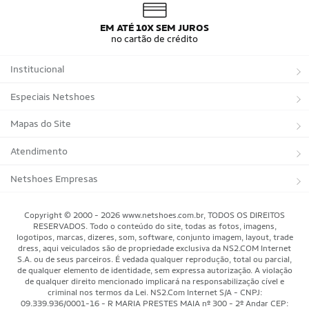
EM ATÉ 10X SEM JUROS
no cartão de crédito
Institucional
Sobre a Netshoes
Especiais Netshoes
Política de Privacidade
Suplementos
Mapas do Site
Programa de Afiliados
Corrida
Marcas
Atendimento
Regulamentos
Bicicletas
Tipos de Produtos
Trocas e devoluções
Netshoes Empresas
Relatórios
Futebol
Departamentos
Entregas
Marketplace Netshoes
Copyright © 2000 - 2026 www.netshoes.com.br, TODOS OS DIREITOS
Programa de Integridade
RESERVADOS. Todo o conteúdo do site, todas as fotos, imagens,
Vôlei
Minha Conta
logotipos, marcas, dizeres, som, software, conjunto imagem, layout, trade
dress, aqui veiculados são de propriedade exclusiva da NS2.COM Internet
Blog
Basquete
Meus Pedidos
S.A. ou de seus parceiros. É vedada qualquer reprodução, total ou parcial,
de qualquer elemento de identidade, sem expressa autorização. A violação
Black Friday Magalu
Motorsport
Pagamentos
de qualquer direito mencionado implicará na responsabilização cível e
criminal nos termos da Lei. NS2.Com Internet S/A - CNPJ:
09.339.936/0001-16 - R MARIA PRESTES MAIA nº 300 - 2º Andar CEP:
Black Friday Netshoes
Saúde Bem-Estar
Cancelamentos