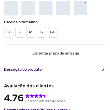
Escolha o
tamanho
EP
P
M
G
GG
Consultar prazo de entrega
Descrição do produto
Avaliação dos clientes
4.76
Baseado em 80 avaliações
Recomendado por
99%
dos clientes