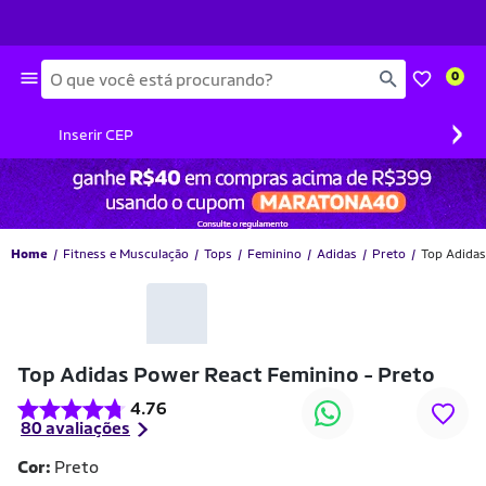
Busca
0
›
Inserir CEP
Home
Fitness e Musculação
Tops
Feminino
Adidas
Preto
Top Adidas
-23% OFF
Top Adidas Power React Feminino - Preto
4.76
80 avaliações
Cor:
Preto