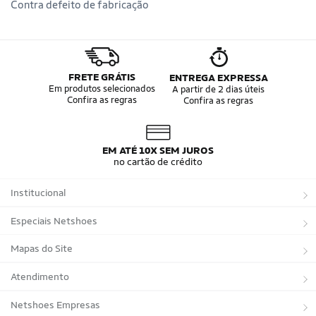
Contra defeito de fabricação
FRETE GRÁTIS
ENTREGA EXPRESSA
Em produtos selecionados
A partir de 2 dias úteis
Confira as regras
Confira as regras
EM ATÉ 10X SEM JUROS
no cartão de crédito
Institucional
Sobre a Netshoes
Especiais Netshoes
Política de Privacidade
Suplementos
Mapas do Site
Programa de Afiliados
Corrida
Marcas
Atendimento
Regulamentos
Bicicletas
Tipos de Produtos
Trocas e devoluções
Netshoes Empresas