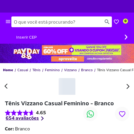
Busca
0
›
Inserir CEP
Home
Casual
Tênis
Feminino
Vizzano
Branco
Tênis Vizzano Casual 
-22% OFF
Tênis Vizzano Casual Feminino - Branco
4.65
654 avaliações
Cor:
Branco