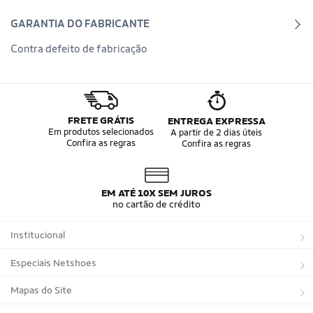
GARANTIA DO FABRICANTE
Contra defeito de fabricação
FRETE GRÁTIS
ENTREGA EXPRESSA
Em produtos selecionados
A partir de 2 dias úteis
Confira as regras
Confira as regras
EM ATÉ 10X SEM JUROS
no cartão de crédito
Institucional
Sobre a Netshoes
Especiais Netshoes
Política de Privacidade
Suplementos
Mapas do Site