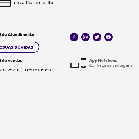
no cartão de crédito
l de Atendimento
facebook
instagram
twitter
youtube
E SUAS DÚVIDAS
l de vendas
App Netshoes
Conheça as vantagens
028-5355 e (11) 3070-6999