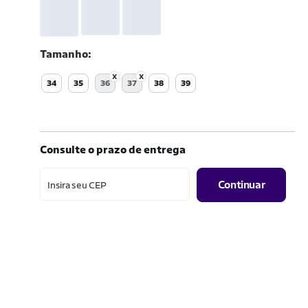
Tamanho
34
35
36
37
38
39
Consulte o prazo de entrega
Continuar
Insira seu CEP