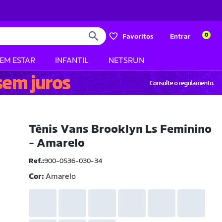
0
Favoritos
Entrar
BEM ESTAR
INFANTIL
NETSRUN
Tênis Vans Brooklyn Ls Feminino
- Amarelo
Ref.:
900-0536-030-34
Cor:
Amarelo