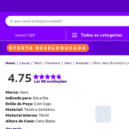
Busca
Todas as categorias
Inserir CEP
Home
Casual
Tênis
Feminino
Vans
Amarelo
Tênis Vans Brooklyn L
4.75
Ler 60 avaliações
Marca:
Vans
Indicado para:
Dia a Dia
Estilo da Peça:
Com logo
Material:
Têxtil e Sintético
Material Interno:
Têxtil
Altura do Cano:
Cano Baixo
Ver mais