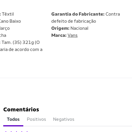
:
Têxtil
Garantia do Fabricante:
Contra
ano Baixo
defeito de fabricação
arço
Origem:
Nacional
cha
Marca:
Vans
:
Tam. (35) 321g (O
aria de acordo com a
Comentários
Todos
Positivos
Negativos