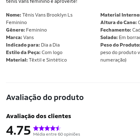
tênis Vans feminino e aproveite!
Nome:
Tênis Vans Brooklyn Ls
Material Interno
Feminino
Altura do Cano:
C
Gênero:
Feminino
Fechamento:
Cad
Marca:
Vans
Solado:
Em borra
Indicado para:
Dia a Dia
Peso do Produto
Estilo da Peça:
Com logo
peso do produto v
Material:
Têxtil e Sintético
numeração)
Avaliação do produto
Avaliação dos clientes
4.75
Média entre 60 opiniões