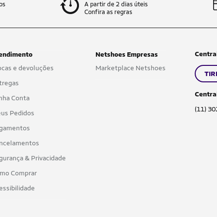
os
A partir de 2 dias úteis
Confira as regras
Centra
endimento
Netshoes Empresas
ocas e devoluções
Marketplace Netshoes
TIR
tregas
Centra
nha Conta
(11) 3
us Pedidos
gamentos
ncelamentos
gurança & Privacidade
mo Comprar
essibilidade