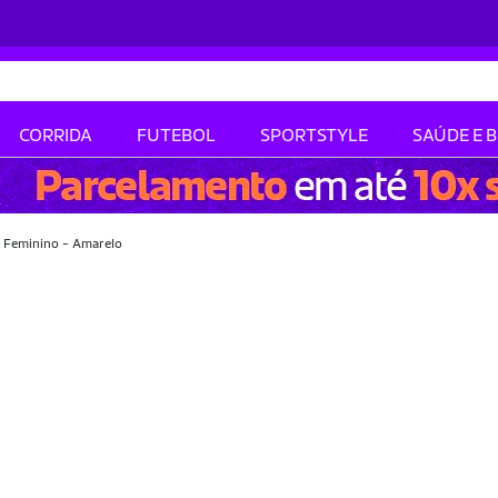
CORRIDA
FUTEBOL
SPORTSTYLE
SAÚDE E 
s Feminino - Amarelo
-32% OFF