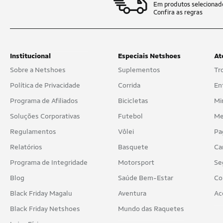
Em produtos selecionad
Confira as regras
Institucional
Especiais Netshoes
At
Sobre a Netshoes
Suplementos
Tr
Política de Privacidade
Corrida
En
Programa de Afiliados
Bicicletas
Mi
Soluções Corporativas
Futebol
Me
Regulamentos
Vôlei
Pa
Relatórios
Basquete
Ca
Programa de Integridade
Motorsport
Se
Blog
Saúde Bem-Estar
Co
Black Friday Magalu
Aventura
Ac
Black Friday Netshoes
Mundo das Raquetes