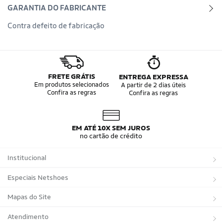
GARANTIA DO FABRICANTE
Contra defeito de fabricação
FRETE GRÁTIS
ENTREGA EXPRESSA
Em produtos selecionados
A partir de 2 dias úteis
Confira as regras
Confira as regras
EM ATÉ 10X SEM JUROS
no cartão de crédito
Institucional
Sobre a Netshoes
Especiais Netshoes
Política de Privacidade
Suplementos
Mapas do Site
Programa de Afiliados
Corrida
Marcas
Atendimento