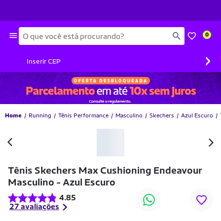
Busca
0
›
Inserir CEP
Home
Running
Tênis Performance
Masculino
Skechers
Azul Escuro
Tênis Skechers Max Cushioning Endeavour
Masculino - Azul Escuro
4.85
27 avaliações