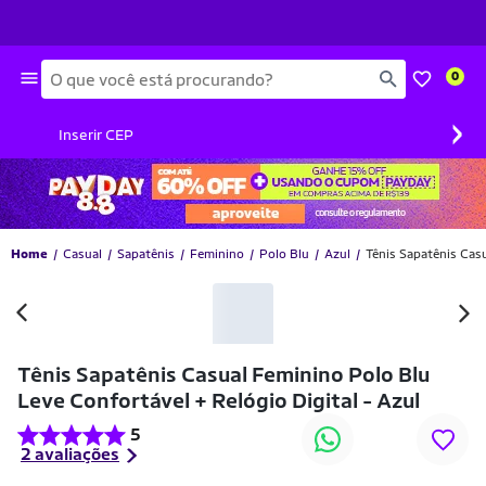
Busca
0
›
Inserir CEP
Home
Casual
Sapatênis
Feminino
Polo Blu
Azul
Tênis Sapatênis Casu
-35% OFF
Tênis Sapatênis Casual Feminino Polo Blu
Leve Confortável + Relógio Digital - Azul
5
2 avaliações