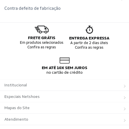
Contra defeito de fabricação
FRETE GRÁTIS
ENTREGA EXPRESSA
Em produtos selecionados
A partir de 2 dias úteis
Confira as regras
Confira as regras
EM ATÉ 10X SEM JUROS
no cartão de crédito
Institucional
Sobre a Netshoes
Especiais Netshoes
Política de Privacidade
Suplementos
Mapas do Site
Programa de Afiliados
Corrida
Marcas
Atendimento
Regulamentos