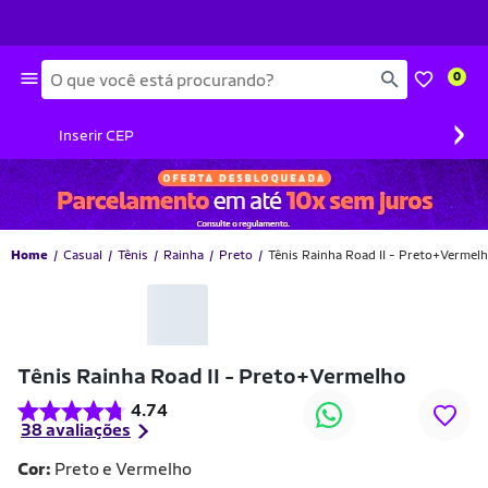
Busca
0
›
Inserir CEP
Home
Casual
Tênis
Rainha
Preto
Tênis Rainha Road II - Preto+Vermel
Tênis Rainha Road II - Preto+Vermelho
4.74
38 avaliações
Cor:
Preto e Vermelho