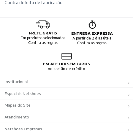
Contra defeito de fabricação
FRETE GRÁTIS
ENTREGA EXPRESSA
Em produtos selecionados
A partir de 2 dias úteis
Confira as regras
Confira as regras
EM ATÉ 10X SEM JUROS
no cartão de crédito
Institucional
Sobre a Netshoes
Especiais Netshoes
Política de Privacidade
Suplementos
Mapas do Site
Programa de Afiliados
Corrida
Marcas
Atendimento
Regulamentos
Bicicletas
Tipos de Produtos
Trocas e devoluções
Netshoes Empresas