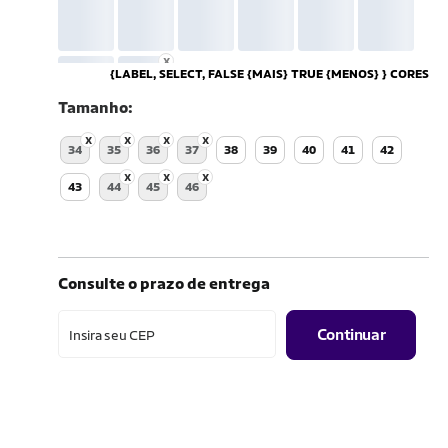
{LABEL, SELECT, FALSE {MAIS} TRUE {MENOS} } CORES
Tamanho
34
35
36
37
38
39
40
41
42
43
44
45
46
Consulte o prazo de entrega
Continuar
Insira seu CEP