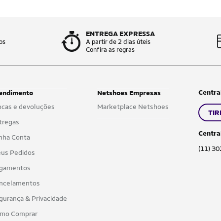
ENTREGA EXPRESSA
os
A partir de 2 dias úteis
Confira as regras
Centra
endimento
Netshoes Empresas
ocas e devoluções
Marketplace Netshoes
TIR
tregas
Centra
nha Conta
(11) 3
us Pedidos
gamentos
ncelamentos
gurança & Privacidade
mo Comprar