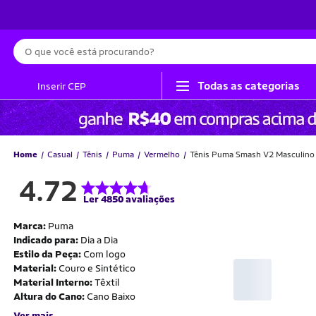
Busca
Todas as categorias
Inserir CEP
Home
Casual
Tênis
Puma
Vermelho
Tênis Puma Smash V2 Masculino
4.72
Ler 4850 avaliações
Marca:
Puma
Indicado para:
Dia a Dia
Estilo da Peça:
Com logo
Material:
Couro e Sintético
Material Interno:
Têxtil
Altura do Cano:
Cano Baixo
Ver mais