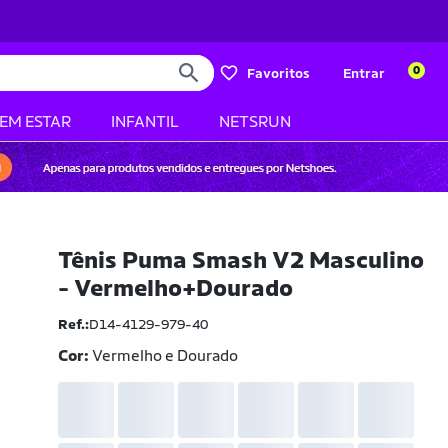
0
Favoritos
Entrar
BEM ESTAR
INFANTIL
NETSRUN
Tênis Puma Smash V2 Masculino
- Vermelho+Dourado
Ref.:
D14-4129-979-40
Cor:
Vermelho e Dourado