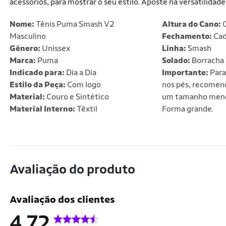
acessórios, para mostrar o seu estilo. Aposte na versatilida
Nome:
Tênis Puma Smash V2
Altura do Cano:
C
Masculino
Fechamento:
Cad
Gênero:
Unissex
Linha:
Smash
Marca:
Puma
Solado:
Borracha
Indicado para:
Dia a Dia
Importante:
Para
Estilo da Peça:
Com logo
nos pés, recomen
Material:
Couro e Sintético
um tamanho menor
Material Interno:
Têxtil
Forma grande.
Avaliação do produto
Avaliação dos clientes
4.72