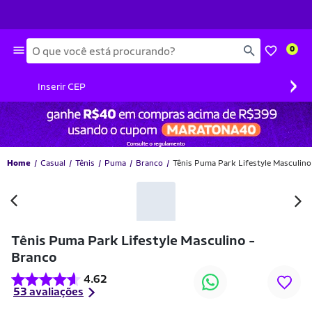
Busca
0
›
Inserir CEP
Home
Casual
Tênis
Puma
Branco
Tênis Puma Park Lifestyle Masculino
-41% OFF
Tênis Puma Park Lifestyle Masculino -
Branco
4.62
53 avaliações