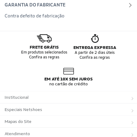
GARANTIA DO FABRICANTE
Contra defeito de fabricação
FRETE GRÁTIS
ENTREGA EXPRESSA
Em produtos selecionados
A partir de 2 dias úteis
Confira as regras
Confira as regras
EM ATÉ 10X SEM JUROS
no cartão de crédito
Institucional
Sobre a Netshoes
Especiais Netshoes
Política de Privacidade
Suplementos
Mapas do Site
Programa de Afiliados
Corrida
Marcas
Atendimento