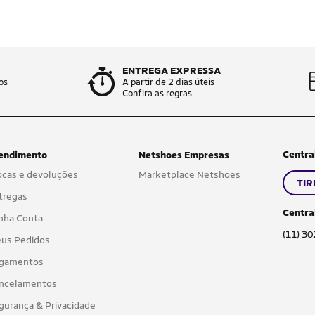
ENTREGA EXPRESSA
os
A partir de 2 dias úteis
Confira as regras
Centra
endimento
Netshoes Empresas
ocas e devoluções
Marketplace Netshoes
TIR
tregas
Centra
nha Conta
(11) 3
us Pedidos
gamentos
ncelamentos
gurança & Privacidade