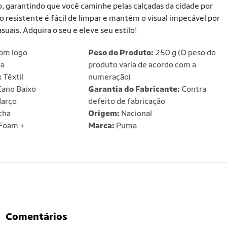
garantindo que você caminhe pelas calçadas da cidade por
 resistente é fácil de limpar e mantém o visual impecável por
suais. Adquira o seu e eleve seu estilo!
om logo
Peso do Produto:
250 g (O peso do
a
produto varia de acordo com a
:
Têxtil
numeração)
ano Baixo
Garantia do Fabricante:
Contra
arço
defeito de fabricação
cha
Origem:
Nacional
Foam +
Marca:
Puma
Comentários