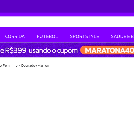
CORRIDA
FUTEBOL
SPORTSTYLE
SAÚDE E 
dp Feminino - Dourado+Marrom
-38% OFF