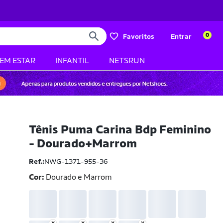
0
Favoritos
Entrar
BEM ESTAR
INFANTIL
NETSRUN
Tênis Puma Carina Bdp Feminino
- Dourado+Marrom
Ref.:
NWG-1371-955-36
Cor:
Dourado e Marrom