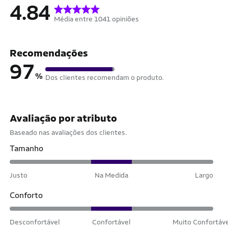
4.84
Média entre 1041 opiniões
Recomendações
97
%
Dos clientes recomendam o produto.
Avaliação por atributo
Baseado nas avaliações dos clientes.
Tamanho
Justo
Na Medida
Largo
Conforto
Desconfortável
Confortável
Muito Confortáv