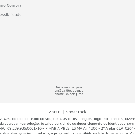
mo Comprar
essibilidade
Divida suas compras
em 2 cartões e pague
em até 10x sem juros
|
Zattini
Shoestock
 Todo o conteúdo do site, todas as fotos, imagens, logotipos, marcas, dizeres, 
da qualquer reprodução, total ou parcial, de qualquer elemento de identidade, sem 
A - CNPJ: 09.339.936/0001-16 - R MARIA PRESTES MAIA nº 300 - 2º Andar CEP: 020
ntem divergências de valores, o preço válido é o exibido na tela de pagamento. Vend