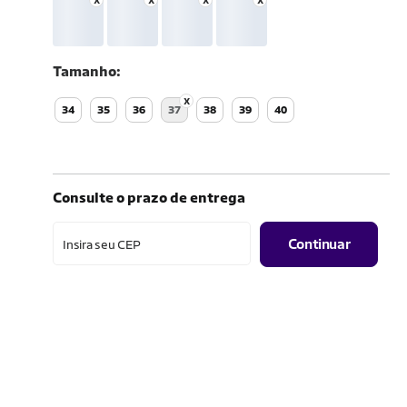
Tamanho
34
35
36
37
38
39
40
Consulte o prazo de entrega
Continuar
Insira seu CEP