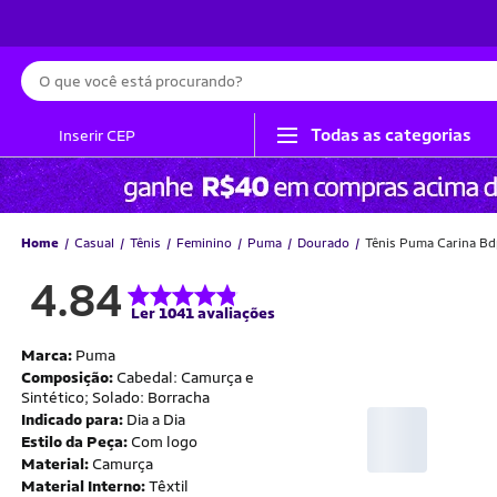
Busca
Todas as categorias
Inserir CEP
Home
Casual
Tênis
Feminino
Puma
Dourado
Tênis Puma Carina B
4.84
Ler 1041 avaliações
Marca:
Puma
Composição:
Cabedal: Camurça e
Sintético; Solado: Borracha
Indicado para:
Dia a Dia
Estilo da Peça:
Com logo
Material:
Camurça
Material Interno:
Têxtil