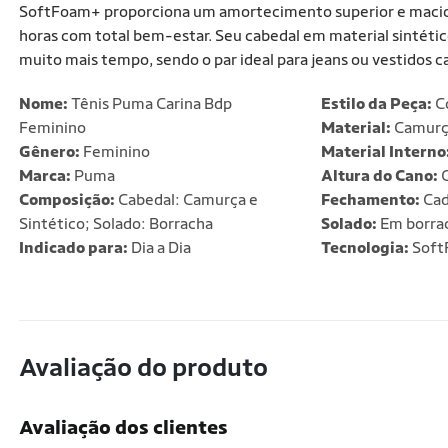
SoftFoam+ proporciona um amortecimento superior e macio, 
horas com total bem-estar. Seu cabedal em material sintético
muito mais tempo, sendo o par ideal para jeans ou vestidos ca
Nome:
Tênis Puma Carina Bdp
Estilo da Peça:
C
Feminino
Material:
Camurç
Gênero:
Feminino
Material Interno
Marca:
Puma
Altura do Cano:
C
Composição:
Cabedal: Camurça e
Fechamento:
Cad
Sintético; Solado: Borracha
Solado:
Em borra
Indicado para:
Dia a Dia
Tecnologia:
Soft
Avaliação do produto
Avaliação dos clientes