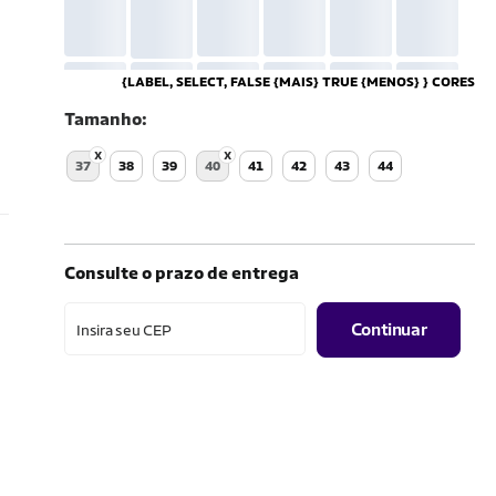
{LABEL, SELECT, FALSE {MAIS} TRUE {MENOS} } CORES
Tamanho
37
38
39
40
41
42
43
44
Consulte o prazo de entrega
Continuar
Insira seu CEP