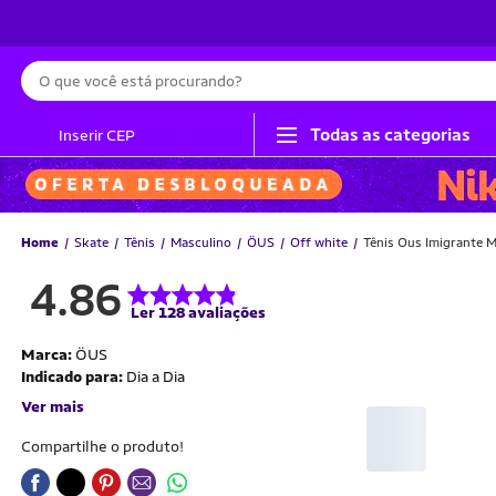
Busca
Todas as categorias
Inserir CEP
Home
Skate
Tênis
Masculino
ÖUS
Off white
Tênis Ous Imigrante M
4.86
Ler 128 avaliações
Marca:
ÖUS
Indicado para:
Dia a Dia
Ver mais
Compartilhe o produto!