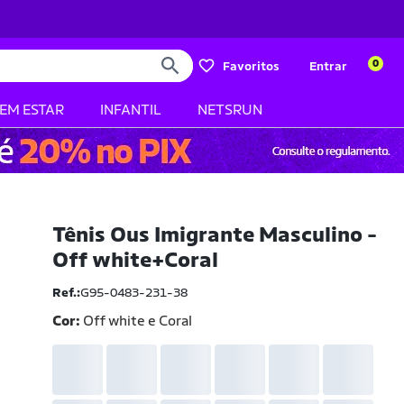
0
Favoritos
Entrar
BEM ESTAR
INFANTIL
NETSRUN
Tênis Ous Imigrante Masculino -
Off white+Coral
Ref.:
G95-0483-231-38
Cor:
Off white e Coral