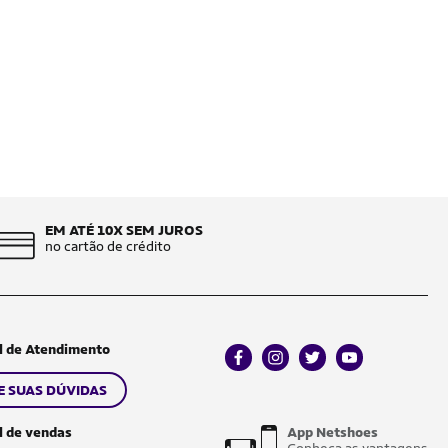
EM ATÉ 10X SEM JUROS
no cartão de crédito
l de Atendimento
facebook
instagram
twitter
youtube
E SUAS DÚVIDAS
l de vendas
App Netshoes
Conheça as vantagens