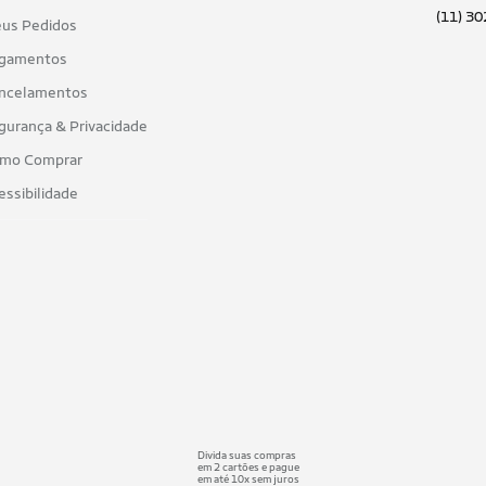
(11) 3
us Pedidos
gamentos
ncelamentos
gurança & Privacidade
mo Comprar
essibilidade
Divida suas compras
em 2 cartões e pague
em até 10x sem juros