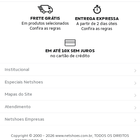
FRETE GRÁTIS
ENTREGA EXPRESSA
Em produtos selecionados
A partir de 2 dias úteis
Confira as regras
Confira as regras
EM ATÉ 10X SEM JUROS
no cartão de crédito
Institucional
Sobre a Netshoes
Especiais Netshoes
Política de Privacidade
Suplementos
Mapas do Site
Programa de Afiliados
Corrida
Marcas
Atendimento
Regulamentos
Bicicletas
Tipos de Produtos
Trocas e devoluções
Netshoes Empresas
Relatórios
Futebol
Departamentos
Entregas
Marketplace Netshoes
Copyright © 2000 - 2026 www.netshoes.com.br, TODOS OS DIREITOS