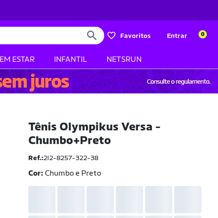
0
Favoritos
Entrar
BEM ESTAR
INFANTIL
NETSRUN
Tênis Olympikus Versa -
Chumbo+Preto
Ref.:
2I2-8257-322-38
Cor:
Chumbo e Preto