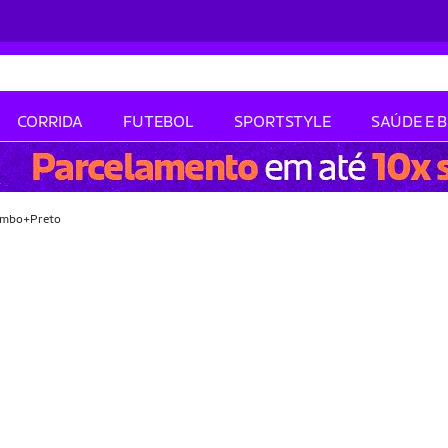
CORRIDA
FUTEBOL
SPORTSTYLE
SAÚDE E 
humbo+Preto
-43% OFF