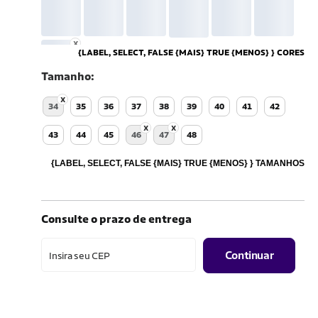
{LABEL, SELECT, FALSE {MAIS} TRUE {MENOS} } CORES
Tamanho
34
35
36
37
38
39
40
41
42
43
44
45
46
47
48
{LABEL, SELECT, FALSE {MAIS} TRUE {MENOS} } TAMANHOS
Consulte o prazo de entrega
Continuar
Insira seu CEP