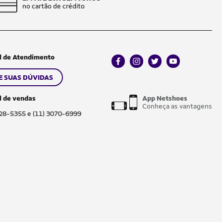
no cartão de crédito
l de Atendimento
facebook
instagram
twitter
youtube
E SUAS DÚVIDAS
l de vendas
App Netshoes
Conheça as vantagens
028-5355 e (11) 3070-6999