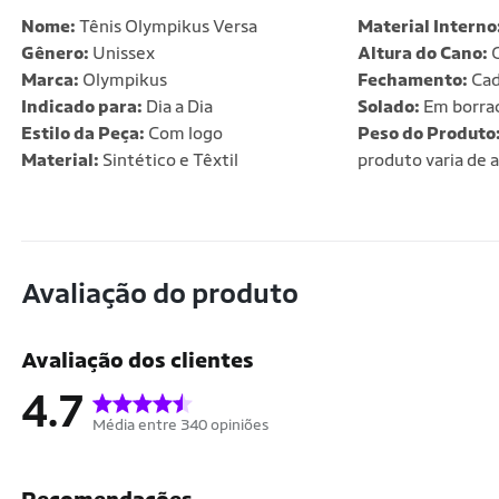
Nome:
Tênis Olympikus Versa
Material Interno
Gênero:
Unissex
Altura do Cano:
C
Marca:
Olympikus
Fechamento:
Cad
Indicado para:
Dia a Dia
Solado:
Em borra
Estilo da Peça:
Com logo
Peso do Produto
Material:
Sintético e Têxtil
produto varia de 
Avaliação do produto
Avaliação dos clientes
4.7
Média entre 340 opiniões
Recomendações