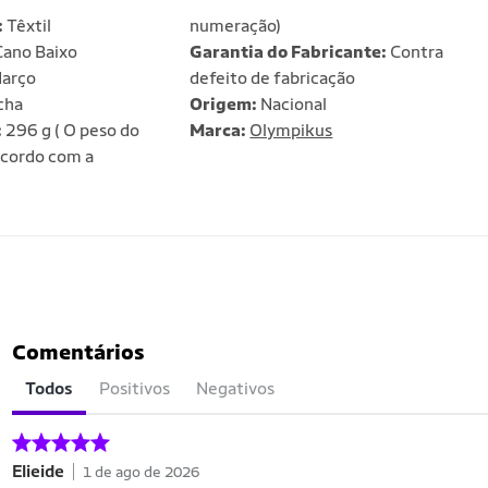
:
Têxtil
numeração)
ano Baixo
Garantia do Fabricante:
Contra
arço
defeito de fabricação
cha
Origem:
Nacional
:
296 g ( O peso do
Marca:
Olympikus
acordo com a
Comentários
Todos
Positivos
Negativos
Elieide
1 de ago de 2026