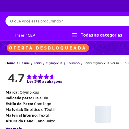
Busca
Todas as categorias
Inserir CEP
Home
Casual
Tênis
Olympikus
Chumbo
Tênis Olympikus Versa - C
4.7
Ler 340 avaliações
Marca:
Olympikus
Indicado para:
Dia a Dia
Estilo da Peça:
Com logo
Material:
Sintético e Têxtil
Material Interno:
Têxtil
Altura do Cano:
Cano Baixo
Ver mais