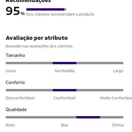
95
%
Dos clientes recomendam o produto.
Avaliação por atributo
Baseado nas avaliações dos clientes.
Tamanho
Justo
Na Medida
Largo
Conforto
Desconfortável
Confortável
Muito Confortáv
Qualidade
Ruim
Boa
Ótima