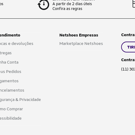
os
A partir de 2 dias úteis
Confira as regras
Centra
endimento
Netshoes Empresas
ocas e devoluções
Marketplace Netshoes
TIR
tregas
Centra
nha Conta
(11) 3
us Pedidos
gamentos
ncelamentos
gurança & Privacidade
mo Comprar
essibilidade