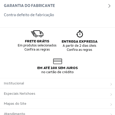
GARANTIA DO FABRICANTE
Contra defeito de fabricação
FRETE GRÁTIS
ENTREGA EXPRESSA
Em produtos selecionados
A partir de 2 dias úteis
Confira as regras
Confira as regras
EM ATÉ 10X SEM JUROS
no cartão de crédito
Institucional
Sobre a Netshoes
Especiais Netshoes
Política de Privacidade
Suplementos
Mapas do Site
Programa de Afiliados
Corrida
Marcas
Atendimento