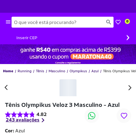
Busca
0
›
Inserir CEP
Home
Running
Tênis
Masculino
Olympikus
Azul
Tênis Olympikus Vel
-30% OFF
Tênis Olympikus Veloz 3 Masculino - Azul
4.82
243 avaliações
Cor:
Azul