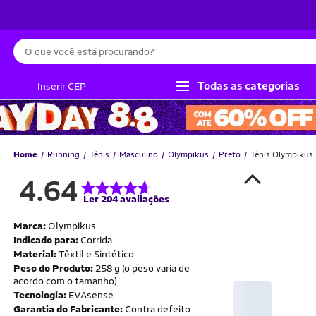
Busca
Todas as categorias
Inserir CEP
Home
Running
Tênis
Masculino
Olympikus
Preto
Tênis Olympikus
4.64
Ler 204 avaliações
Marca:
Olympikus
Indicado para:
Corrida
Material:
Têxtil e Sintético
Peso do Produto:
258 g (o peso varia de
acordo com o tamanho)
Tecnologia:
EVAsense
Garantia do Fabricante:
Contra defeito