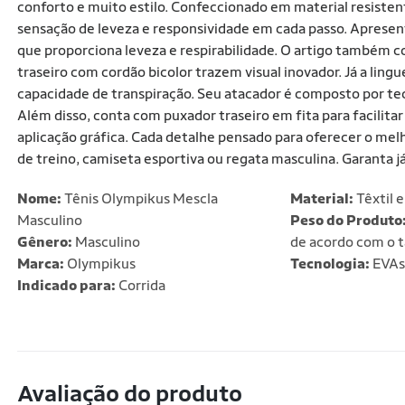
conforto e muito estilo. Confeccionado em material resiste
sensação de leveza e responsividade em cada passo. Apresen
que proporciona leveza e respirabilidade. O artigo também c
traseiro com cordão bicolor trazem visual inovador. Já a lin
capacidade de transpiração. Seu atacador é composto por tec
Além disso, conta com puxador traseiro em fita para facilita
aplicação gráfica. Cada detalhe pensado para oferecer o mel
de treino, camiseta esportiva ou regata masculina. Garanta já
Nome:
Tênis Olympikus Mescla
Material:
Têxtil e
Masculino
Peso do Produto
Gênero:
Masculino
de acordo com o 
Marca:
Olympikus
Tecnologia:
EVAs
Indicado para:
Corrida
Avaliação do produto