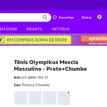
0
Favoritos
Entrar
BEM ESTAR
INFANTIL
NETSRUN
Tênis Olympikus Mescla
Masculino - Preto+Chumbo
Ref.:
2I3-0669-793-37
Cor:
Preto e Chumbo