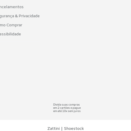
ncelamentos
gurança & Privacidade
mo Comprar
essibilidade
Divida suas compras
em 2 cartões e pague
em até 10x sem juros
|
Zattini
Shoestock