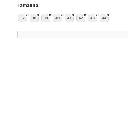
Tamanho
37
38
39
40
41
42
43
44