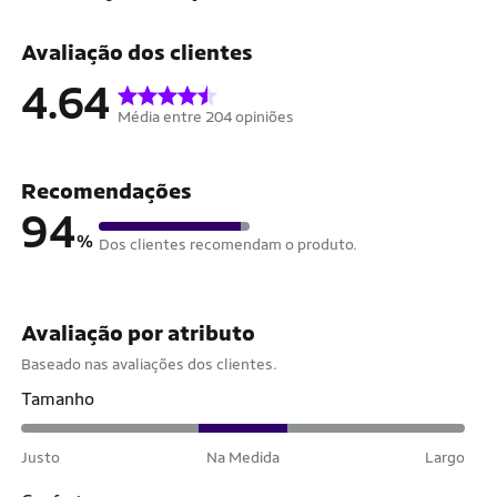
Avaliação dos clientes
4.64
Média entre 204 opiniões
Recomendações
94
%
Dos clientes recomendam o produto.
Avaliação por atributo
Baseado nas avaliações dos clientes.
Tamanho
Justo
Na Medida
Largo