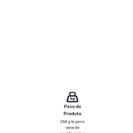
Peso do
Produto
258 g (o peso
varia de