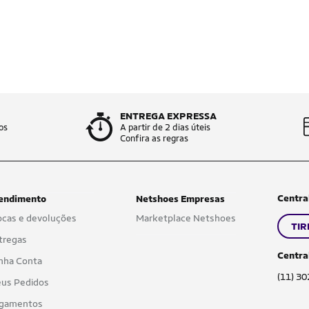
ENTREGA EXPRESSA
os
A partir de 2 dias úteis
Confira as regras
Centra
endimento
Netshoes Empresas
ocas e devoluções
Marketplace Netshoes
TIR
tregas
Centra
nha Conta
(11) 3
us Pedidos
gamentos