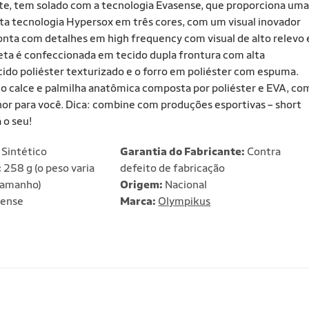
nte, tem solado com a tecnologia Evasense, que proporciona uma
ta tecnologia Hypersox em três cores, com um visual inovador
onta com detalhes em high frequency com visual de alto relevo 
gueta é confeccionada em tecido dupla frontura com alta
ido poliéster texturizado e o forro em poliéster com espuma.
r o calce e palmilha anatômica composta por poliéster e EVA, co
hor para você. Dica: combine com produções esportivas – short
 o seu!
 Sintético
Garantia do Fabricante:
Contra
:
258 g (o peso varia
defeito de fabricação
tamanho)
Origem:
Nacional
ense
Marca:
Olympikus