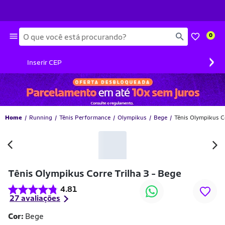
Busca
0
›
Inserir CEP
Home
Running
Tênis Performance
Olympikus
Bege
Tênis Olympikus Co
Tênis Olympikus Corre Trilha 3 - Bege
4.81
27 avaliações
Cor:
Bege