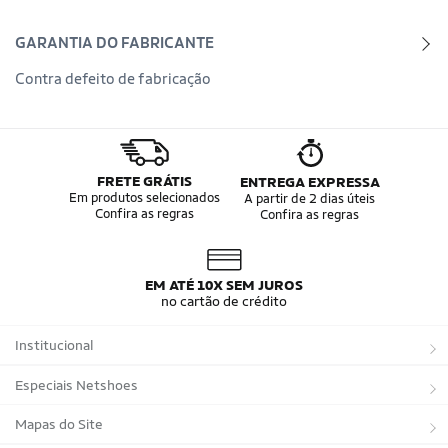
GARANTIA DO FABRICANTE
Contra defeito de fabricação
FRETE GRÁTIS
ENTREGA EXPRESSA
Em produtos selecionados
A partir de 2 dias úteis
Confira as regras
Confira as regras
EM ATÉ 10X SEM JUROS
no cartão de crédito
Institucional
Sobre a Netshoes
Especiais Netshoes
Política de Privacidade
Suplementos
Mapas do Site