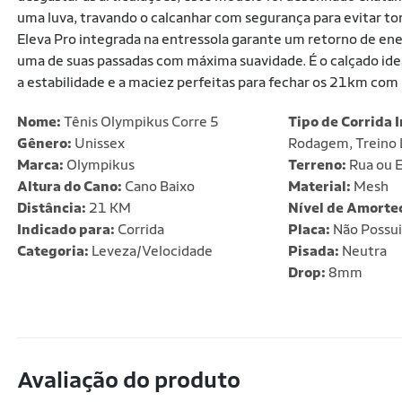
uma luva, travando o calcanhar com segurança para evitar torç
Eleva Pro integrada na entressola garante um retorno de en
uma de suas passadas com máxima suavidade. É o calçado ideal
a estabilidade e a maciez perfeitas para fechar os 21km co
Nome:
Tênis Olympikus Corre 5
Tipo de Corrida 
Gênero:
Unissex
Rodagem, Treino
Marca:
Olympikus
Terreno:
Rua ou E
Altura do Cano:
Cano Baixo
Material:
Mesh
Distância:
21 KM
Nível de Amorte
Indicado para:
Corrida
Placa:
Não Possui
Categoria:
Leveza/Velocidade
Pisada:
Neutra
Drop:
8mm
Avaliação do produto