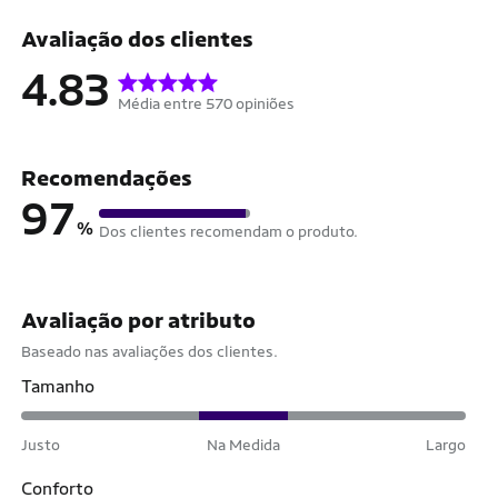
Avaliação dos clientes
4.83
Média entre 570 opiniões
Recomendações
97
%
Dos clientes recomendam o produto.
Avaliação por atributo
Baseado nas avaliações dos clientes.
Tamanho
Justo
Na Medida
Largo
Conforto