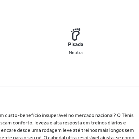
Pisada
Neutra
 um custo-benefício insuperável no mercado nacional? O Tênis
scam conforto, leveza e alta resposta em treinos diários e
 encare desde uma rodagem leve até treinos mais longos sem
ente para o seu pé. O cabedal ultra respirável ajusta-se como