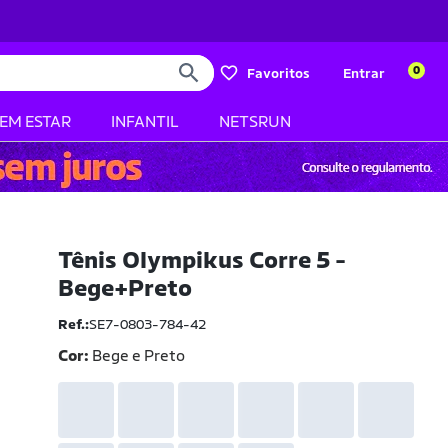
0
Favoritos
Entrar
BEM ESTAR
INFANTIL
NETSRUN
Tênis Olympikus Corre 5 -
Bege+Preto
Ref.:
SE7-0803-784-42
Cor:
Bege e Preto