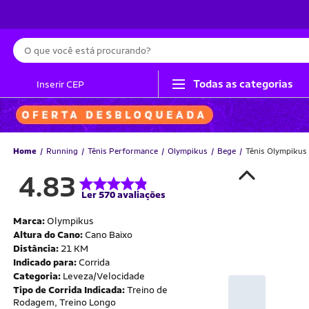
Busca
Todas as categorias
Inserir CEP
Home
Running
Tênis Performance
Olympikus
Bege
Tênis Olympikus
4.83
Ler 570 avaliações
Marca:
Olympikus
Altura do Cano:
Cano Baixo
Distância:
21 KM
Indicado para:
Corrida
Categoria:
Leveza/Velocidade
Tipo de Corrida Indicada:
Treino de
Rodagem, Treino Longo