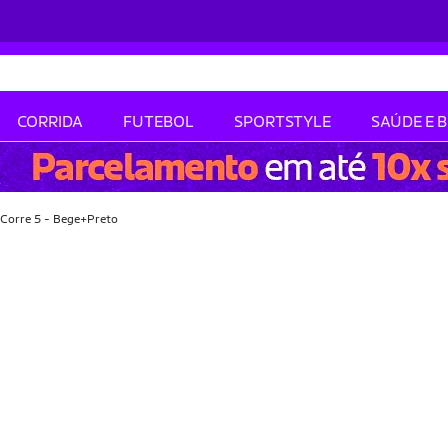
CORRIDA
FUTEBOL
SPORTSTYLE
SAÚDE E 
 Corre 5 - Bege+Preto