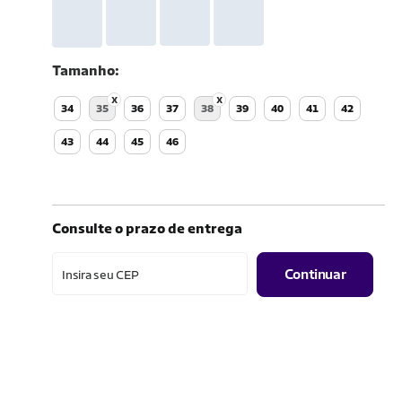
Tamanho
34
35
36
37
38
39
40
41
42
43
44
45
46
Consulte o prazo de entrega
Continuar
Insira seu CEP