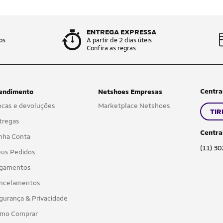
ENTREGA EXPRESSA
os
A partir de 2 dias úteis
Confira as regras
Centra
endimento
Netshoes Empresas
ocas e devoluções
Marketplace Netshoes
TIR
tregas
Centra
nha Conta
(11) 3
us Pedidos
gamentos
ncelamentos
gurança & Privacidade
mo Comprar