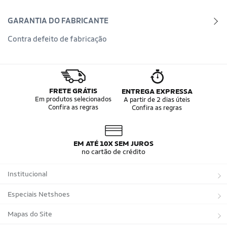
GARANTIA DO FABRICANTE
Contra defeito de fabricação
FRETE GRÁTIS
ENTREGA EXPRESSA
Em produtos selecionados
A partir de 2 dias úteis
Confira as regras
Confira as regras
EM ATÉ 10X SEM JUROS
no cartão de crédito
Institucional
Sobre a Netshoes
Especiais Netshoes
Política de Privacidade
Suplementos
Mapas do Site