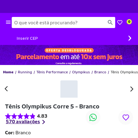
Busca
0
›
Inserir CEP
Home
Running
Tênis Performance
Olympikus
Branco
Tênis Olympikus
Tênis Olympikus Corre 5 - Branco
4.83
570 avaliações
Cor:
Branco