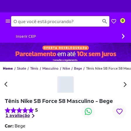
Busca
0
›
Inserir CEP
Home
Skate
Tênis
Masculino
Nike
Bege
Tênis Nike SB Force 58 Masc
-40% OFF
Tênis Nike SB Force 58 Masculino - Bege
5
1 avaliação
Cor:
Bege