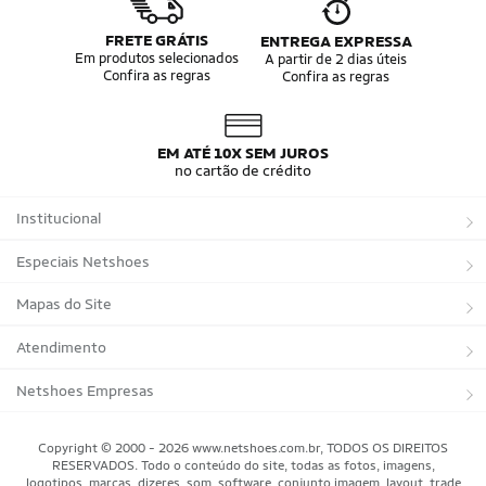
FRETE GRÁTIS
ENTREGA EXPRESSA
Em produtos selecionados
A partir de 2 dias úteis
Confira as regras
Confira as regras
EM ATÉ 10X SEM JUROS
no cartão de crédito
Institucional
Sobre a Netshoes
Especiais Netshoes
Política de Privacidade
Suplementos
Mapas do Site
Programa de Afiliados
Corrida
Marcas
Atendimento
Regulamentos
Bicicletas
Tipos de Produtos
Trocas e devoluções
Netshoes Empresas
Relatórios
Futebol
Departamentos
Entregas
Marketplace Netshoes
Copyright © 2000 - 2026 www.netshoes.com.br, TODOS OS DIREITOS
Programa de Integridade
RESERVADOS. Todo o conteúdo do site, todas as fotos, imagens,
Vôlei
Minha Conta
logotipos, marcas, dizeres, som, software, conjunto imagem, layout, trade