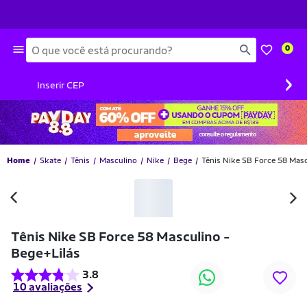
Busca
0
›
Inserir CEP
Home
Skate
Tênis
Masculino
Nike
Bege
Tênis Nike SB Force 58 Masc
-41% OFF
Tênis Nike SB Force 58 Masculino -
Bege+Lilás
3.8
10 avaliações