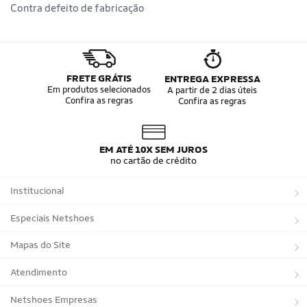
Contra defeito de fabricação
FRETE GRÁTIS
ENTREGA EXPRESSA
Em produtos selecionados
A partir de 2 dias úteis
Confira as regras
Confira as regras
EM ATÉ 10X SEM JUROS
no cartão de crédito
Institucional
Sobre a Netshoes
Especiais Netshoes
Política de Privacidade
Suplementos
Mapas do Site
Programa de Afiliados
Corrida
Marcas
Atendimento
Regulamentos
Bicicletas
Tipos de Produtos
Trocas e devoluções
Netshoes Empresas