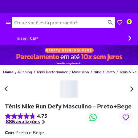
Busca
0
›
Inserir CEP
Home
Running
Tênis Performance
Masculino
Nike
Preto
Tênis Nike
-10% OFF
Tênis Nike Run Defy Masculino - Preto+Bege
4.75
886 avaliações
Cor:
Preto e Bege