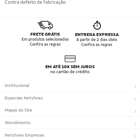
Contra defeito de fabricação
FRETE GRÁTIS
ENTREGA EXPRESSA
Em produtos selecionados
A partir de 2 dias úteis
Confira as regras
Confira as regras
EM ATÉ 10X SEM JUROS
no cartão de crédito
Institucional
Sobre a Netshoes
Especiais Netshoes
Política de Privacidade
Suplementos
Mapas do Site
Programa de Afiliados
Corrida
Marcas
Atendimento
Regulamentos
Bicicletas
Tipos de Produtos
Trocas e devoluções
Netshoes Empresas