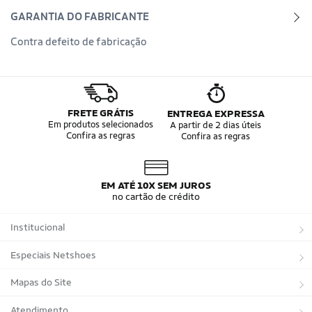
GARANTIA DO FABRICANTE
Contra defeito de fabricação
FRETE GRÁTIS
ENTREGA EXPRESSA
Em produtos selecionados
A partir de 2 dias úteis
Confira as regras
Confira as regras
EM ATÉ 10X SEM JUROS
no cartão de crédito
Institucional
Sobre a Netshoes
Especiais Netshoes
Política de Privacidade
Suplementos
Mapas do Site
Programa de Afiliados
Corrida
Marcas
Atendimento