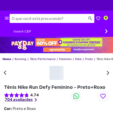
Busca
0
›
Inserir CEP
Home
Running
Tênis Performance
Feminino
Nike
Preto
Tênis Nike 
-10% OFF
Tênis Nike Run Defy Feminino - Preto+Roxo
4.74
704 avaliações
Cor:
Preto e Roxo