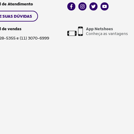
l de Atendimento
facebook
instagram
twitter
youtube
E SUAS DÚVIDAS
l de vendas
App Netshoes
Conheça as vantagens
028-5355 e (11) 3070-6999