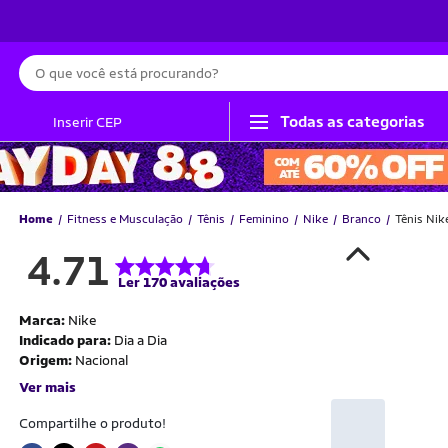
Busca
Todas as categorias
Inserir CEP
Home
Fitness e Musculação
Tênis
Feminino
Nike
Branco
Tênis Nik
4.71
Ler 170 avaliações
Marca:
Nike
Indicado para:
Dia a Dia
Origem:
Nacional
Ver mais
Compartilhe o produto!