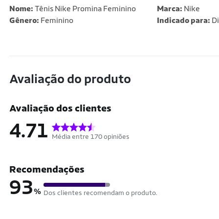
Nome:
Tênis Nike Promina Feminino
Marca:
Nike
Gênero:
Feminino
Indicado para:
Di
Avaliação do produto
Avaliação dos clientes
4.71
Média entre 170 opiniões
Recomendações
93
%
Dos clientes recomendam o produto.