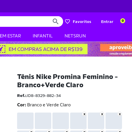
0
Favoritos
Entrar
BEM ESTAR
INFANTIL
NETSRUN
Tênis Nike Promina Feminino -
Branco+Verde Claro
Ref.:
JD8-8329-882-34
Cor:
Branco e Verde Claro