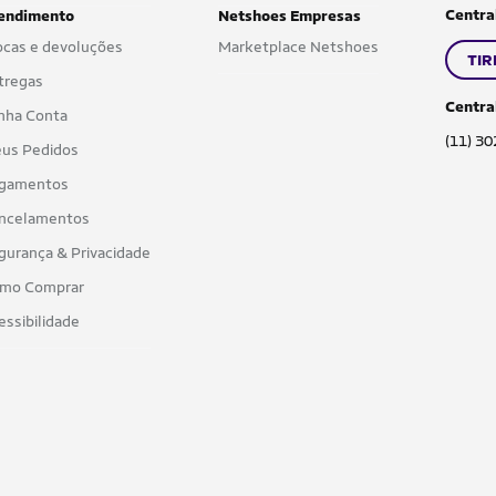
Centra
endimento
Netshoes Empresas
ocas e devoluções
Marketplace Netshoes
TIR
tregas
Centra
nha Conta
(11) 3
us Pedidos
gamentos
ncelamentos
gurança & Privacidade
mo Comprar
essibilidade