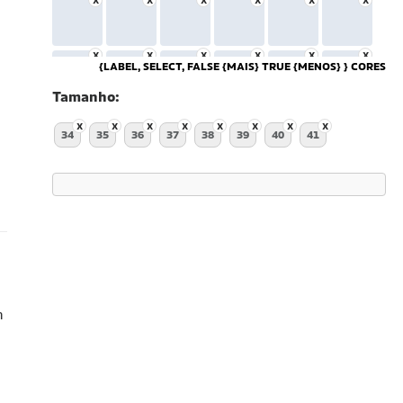
{LABEL, SELECT, FALSE {MAIS} TRUE {MENOS} } CORES
Tamanho
34
35
36
37
38
39
40
41
m