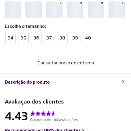
Escolha o
tamanho
34
35
36
37
38
39
40
Consultar prazo de entrega
Descrição do produto
Avaliação dos clientes
4.43
Baseado em 44 avaliações
Recomendado por
86%
dos clientes