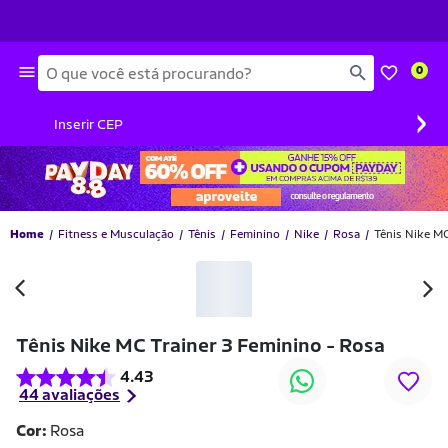
Busca
0
›
Inserir CEP
Home
Fitness e Musculação
Tênis
Feminino
Nike
Rosa
Tênis Nike MC
-26% OFF
Tênis Nike MC Trainer 3 Feminino - Rosa
4.43
44 avaliações
Cor:
Rosa