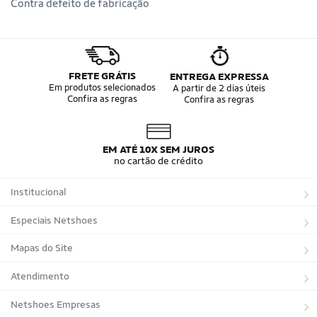
Contra defeito de fabricação
FRETE GRÁTIS
ENTREGA EXPRESSA
Em produtos selecionados
A partir de 2 dias úteis
Confira as regras
Confira as regras
EM ATÉ 10X SEM JUROS
no cartão de crédito
Institucional
Sobre a Netshoes
Especiais Netshoes
Política de Privacidade
Suplementos
Mapas do Site
Programa de Afiliados
Corrida
Marcas
Atendimento
Regulamentos
Bicicletas
Tipos de Produtos
Trocas e devoluções
Netshoes Empresas