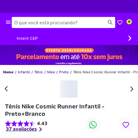
Busca
0
›
Inserir CEP
Home
Infantil
Tênis
Nike
Preto
Tênis Nike Cosmic Runner Infantil - P
-26% OFF
Tênis Nike Cosmic Runner Infantil -
Preto+Branco
4.43
37 avaliações