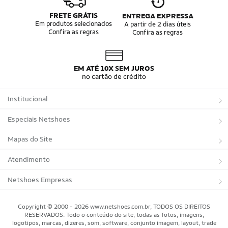
FRETE GRÁTIS
ENTREGA EXPRESSA
Em produtos selecionados
A partir de 2 dias úteis
Confira as regras
Confira as regras
EM ATÉ 10X SEM JUROS
no cartão de crédito
Institucional
Sobre a Netshoes
Especiais Netshoes
Política de Privacidade
Suplementos
Mapas do Site
Programa de Afiliados
Corrida
Marcas
Atendimento
Regulamentos
Bicicletas
Tipos de Produtos
Trocas e devoluções
Netshoes Empresas
Relatórios
Futebol
Departamentos
Entregas
Marketplace Netshoes
Copyright © 2000 - 2026 www.netshoes.com.br, TODOS OS DIREITOS
Programa de Integridade
RESERVADOS. Todo o conteúdo do site, todas as fotos, imagens,
Vôlei
Minha Conta
logotipos, marcas, dizeres, som, software, conjunto imagem, layout, trade