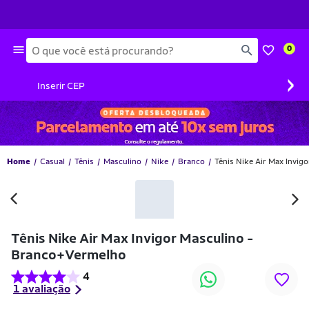
Busca
0
›
Inserir CEP
Home
Casual
Tênis
Masculino
Nike
Branco
Tênis Nike Air Max Invig
-12% OFF
Tênis Nike Air Max Invigor Masculino -
Branco+Vermelho
4
1 avaliação