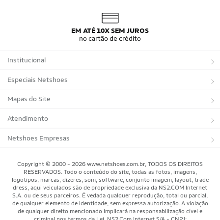
EM ATÉ 10X SEM JUROS
no cartão de crédito
Institucional
Sobre a Netshoes
Especiais Netshoes
Política de Privacidade
Suplementos
Mapas do Site
Programa de Afiliados
Corrida
Marcas
Atendimento
Regulamentos
Bicicletas
Tipos de Produtos
Trocas e devoluções
Netshoes Empresas
Relatórios
Futebol
Departamentos
Entregas
Marketplace Netshoes
Copyright © 2000 - 2026 www.netshoes.com.br, TODOS OS DIREITOS
Programa de Integridade
RESERVADOS. Todo o conteúdo do site, todas as fotos, imagens,
Vôlei
Minha Conta
logotipos, marcas, dizeres, som, software, conjunto imagem, layout, trade
dress, aqui veiculados são de propriedade exclusiva da NS2.COM Internet
Blog
Basquete
Meus Pedidos
S.A. ou de seus parceiros. É vedada qualquer reprodução, total ou parcial,
de qualquer elemento de identidade, sem expressa autorização. A violação
Black Friday Magalu
Motorsport
Pagamentos
de qualquer direito mencionado implicará na responsabilização cível e
criminal nos termos da Lei. NS2.Com Internet S/A - CNPJ: