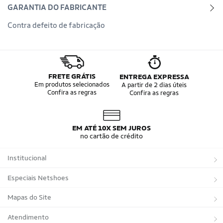
GARANTIA DO FABRICANTE
Contra defeito de fabricação
FRETE GRÁTIS
ENTREGA EXPRESSA
Em produtos selecionados
A partir de 2 dias úteis
Confira as regras
Confira as regras
EM ATÉ 10X SEM JUROS
no cartão de crédito
Institucional
Sobre a Netshoes
Especiais Netshoes
Política de Privacidade
Suplementos
Mapas do Site
Programa de Afiliados
Corrida
Marcas
Atendimento