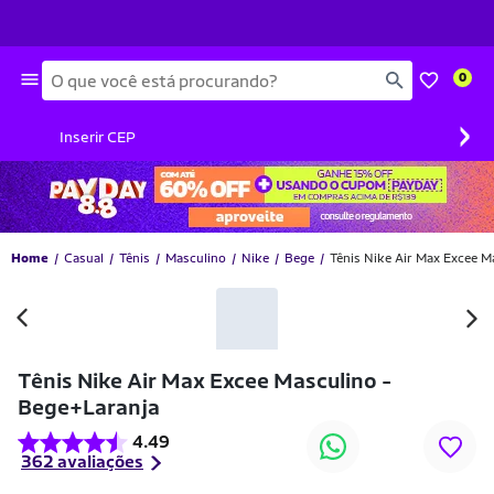
Busca
0
›
Inserir CEP
Home
Casual
Tênis
Masculino
Nike
Bege
Tênis Nike Air Max Excee M
Tênis Nike Air Max Excee Masculino -
Bege+Laranja
4.49
362 avaliações