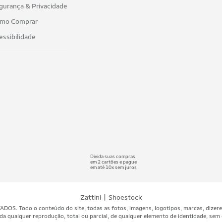
gurança & Privacidade
mo Comprar
essibilidade
Divida suas compras
em 2 cartões e pague
em até 10x sem juros
|
Zattini
Shoestock
 Todo o conteúdo do site, todas as fotos, imagens, logotipos, marcas, dizeres, 
da qualquer reprodução, total ou parcial, de qualquer elemento de identidade, sem 