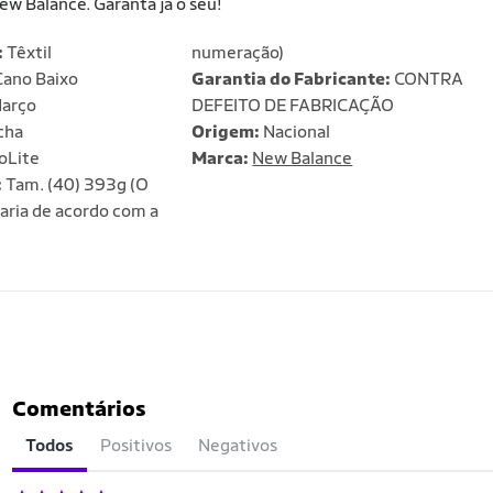
ew Balance. Garanta já o seu!
:
Têxtil
numeração)
ano Baixo
Garantia do Fabricante:
CONTRA
arço
DEFEITO DE FABRICAÇÃO
cha
Origem:
Nacional
oLite
Marca:
New Balance
:
Tam. (40) 393g (O
aria de acordo com a
Comentários
Todos
Positivos
Negativos