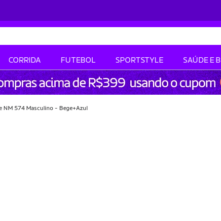
CORRIDA
FUTEBOL
SPORTSTYLE
SAÚDE E 
e NM 574 Masculino - Bege+Azul
-32% OFF