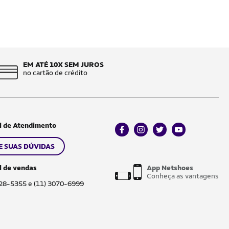
EM ATÉ 10X SEM JUROS
no cartão de crédito
l de Atendimento
facebook
instagram
twitter
youtube
E SUAS DÚVIDAS
l de vendas
App Netshoes
Conheça as vantagens
028-5355 e (11) 3070-6999