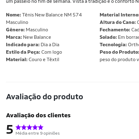
um passeio no fim de semana. Vista a tradição e o conforto N
Nome:
Tênis New Balance NM 574
Material Interno
Masculino
Altura do Cano:
C
Gênero:
Masculino
Fechamento:
Cad
Marca:
New Balance
Solado:
Em borra
Indicado para:
Dia a Dia
Tecnologia:
Orth
Estilo da Peça:
Com logo
Peso do Produto
Material:
Couro e Têxtil
peso do produto v
Avaliação do produto
Avaliação dos clientes
5
Média entre 9 opiniões