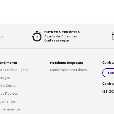
ENTREGA EXPRESSA
os
A partir de 2 dias úteis
Confira as regras
Centra
endimento
Netshoes Empresas
ocas e devoluções
Marketplace Netshoes
TIR
tregas
Centra
nha Conta
(11) 3
us Pedidos
gamentos
ncelamentos