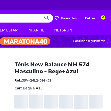
0
Favoritos
Entrar
BEM ESTAR
INFANTIL
NETSRUN
Tênis New Balance NM 574
Masculino - Bege+Azul
Ref.:
39V-24L2-395-38
Cor:
Bege e Azul