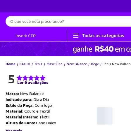
Busca
Todas as categorias
Inserir CEP
Home
Casual
Tênis
Masculino
New Balance
Bege
Tênis New Balanc
5
Ler 9 avaliações
Marca:
New Balance
Indicado para:
Dia a Dia
Estilo da Peça:
Com logo
Material:
Couro e Têxtil
Material Interno:
Têxtil
Altura do Cano:
Cano Baixo
Ver mais