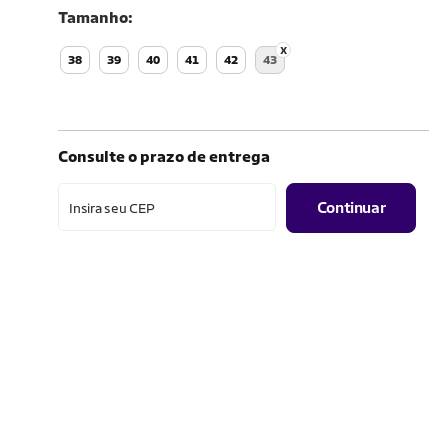
Tamanho
38
39
40
41
42
43
Consulte o prazo de entrega
Continuar
Insira seu CEP