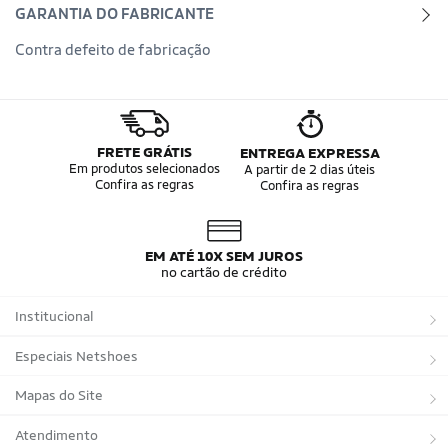
GARANTIA DO FABRICANTE
Contra defeito de fabricação
FRETE GRÁTIS
ENTREGA EXPRESSA
Em produtos selecionados
A partir de 2 dias úteis
Confira as regras
Confira as regras
EM ATÉ 10X SEM JUROS
no cartão de crédito
Institucional
Sobre a Netshoes
Especiais Netshoes
Política de Privacidade
Suplementos
Mapas do Site
Programa de Afiliados
Corrida
Marcas
Atendimento