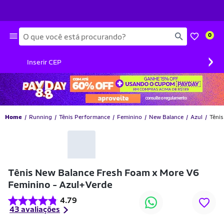
Busca
0
›
Inserir CEP
Home
Running
Tênis Performance
Feminino
New Balance
Azul
Têni
-36% OFF
Tênis New Balance Fresh Foam x More V6
Feminino - Azul+Verde
4.79
43 avaliações