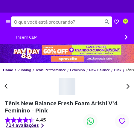
Busca
0
›
Inserir CEP
Home
Running
Tênis Performance
Feminino
New Balance
Pink
Têni
Tênis New Balance Fresh Foam Arishi V'4
Feminino - Pink
4.45
714 avaliações