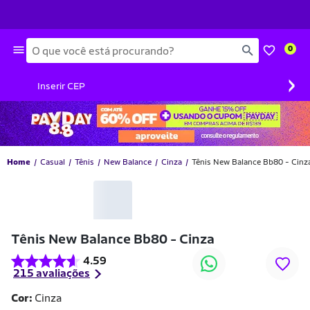
Busca
0
›
Inserir CEP
Home
Casual
Tênis
New Balance
Cinza
Tênis New Balance Bb80 - Cinz
-31% OFF
Tênis New Balance Bb80 - Cinza
4.59
215 avaliações
Cor:
Cinza