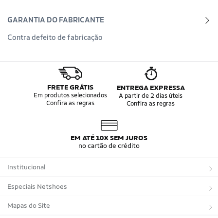
GARANTIA DO FABRICANTE
Contra defeito de fabricação
FRETE GRÁTIS
ENTREGA EXPRESSA
Em produtos selecionados
A partir de 2 dias úteis
Confira as regras
Confira as regras
EM ATÉ 10X SEM JUROS
no cartão de crédito
Institucional
Sobre a Netshoes
Especiais Netshoes
Política de Privacidade
Suplementos
Mapas do Site