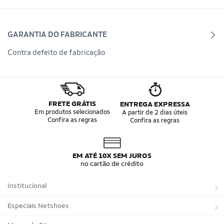
GARANTIA DO FABRICANTE
Contra defeito de fabricação
FRETE GRÁTIS
ENTREGA EXPRESSA
Em produtos selecionados
A partir de 2 dias úteis
Confira as regras
Confira as regras
EM ATÉ 10X SEM JUROS
no cartão de crédito
Institucional
Sobre a Netshoes
Especiais Netshoes
Política de Privacidade