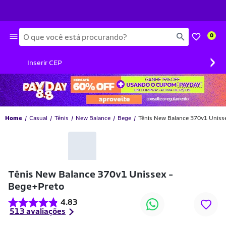
Busca
0
›
Inserir CEP
Home
Casual
Tênis
New Balance
Bege
Tênis New Balance 370v1 Uniss
Tênis New Balance 370v1 Unissex -
Bege+Preto
4.83
513 avaliações