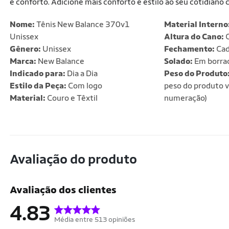
e conforto. Adicione mais conforto e estilo ao seu cotidiano 
Nome:
Tênis New Balance 370v1
Material Interno
Unissex
Altura do Cano:
C
Gênero:
Unissex
Fechamento:
Cad
Marca:
New Balance
Solado:
Em borra
Indicado para:
Dia a Dia
Peso do Produto
Estilo da Peça:
Com logo
peso do produto v
Material:
Couro e Têxtil
numeração)
Avaliação do produto
Avaliação dos clientes
4.83
Média entre 513 opiniões