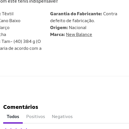
com este tênis indispensável!
:
Têxtil
Garantia do Fabricante:
Contra
ano Baixo
defeito de fabricação.
arço
Origem:
Nacional
cha
Marca:
New Balance
:
Tam- (40) 384 g (O
aria de acordo com a
Comentários
Todos
Positivos
Negativos