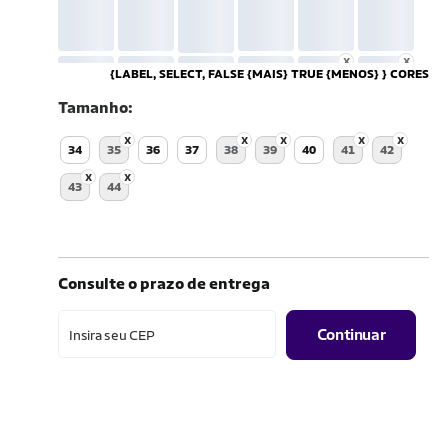
{LABEL, SELECT, FALSE {MAIS} TRUE {MENOS} } CORES
Tamanho
34
35
36
37
38
39
40
41
42
43
44
Consulte o prazo de entrega
Continuar
Insira seu CEP