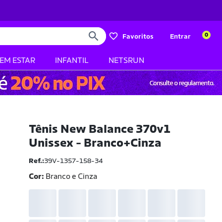
0
Favoritos
Entrar
BEM ESTAR
INFANTIL
NETSRUN
Tênis New Balance 370v1
Unissex - Branco+Cinza
Ref.:
39V-1357-158-34
Cor:
Branco e Cinza