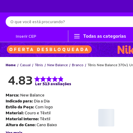
Busca
Todas as categorias
Inserir CEP
Home
Casual
Tênis
New Balance
Branco
Tênis New Balance 370v1 U
4.83
Ler 513 avaliações
Marca:
New Balance
Indicado para:
Dia a Dia
Estilo da Peça:
Com logo
Material:
Couro e Têxtil
Material Interno:
Têxtil
Altura do Cano:
Cano Baixo
Ver mais