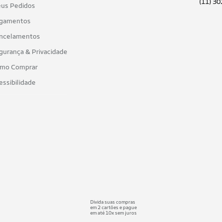
(11) 3
us Pedidos
gamentos
ncelamentos
gurança & Privacidade
mo Comprar
essibilidade
Divida suas compras
em 2 cartões e pague
em até 10x sem juros