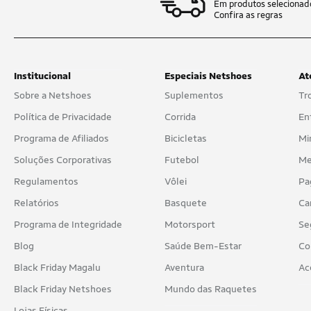
Em produtos selecionad
Confira as regras
Institucional
Especiais Netshoes
At
Sobre a Netshoes
Suplementos
Tr
Política de Privacidade
Corrida
En
Programa de Afiliados
Bicicletas
Mi
Soluções Corporativas
Futebol
Me
Regulamentos
Vôlei
Pa
Relatórios
Basquete
Ca
Programa de Integridade
Motorsport
Se
Blog
Saúde Bem-Estar
Co
Black Friday Magalu
Aventura
Ac
Black Friday Netshoes
Mundo das Raquetes
Lojas Físicas