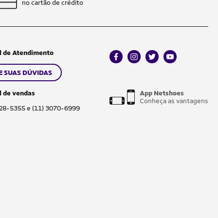
no cartão de crédito
l de Atendimento
facebook
instagram
twitter
youtube
E SUAS DÚVIDAS
l de vendas
App Netshoes
Conheça as vantagens
028-5355 e (11) 3070-6999