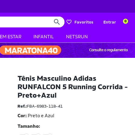
0
Favoritos
Entrar
BEM ESTAR
INFANTIL
NETSRUN
Tênis Masculino Adidas
RUNFALCON 5 Running Corrida -
Preto+Azul
Ref.:
FBA-6983-118-41
Cor:
Preto e Azul
Tamanho