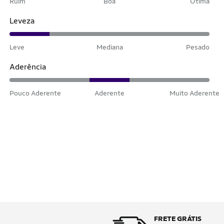
Ruim
Boa
Ótima
Leveza
Leve
Mediana
Pesado
Aderência
Pouco Aderente
Aderente
Muito Aderente
FRETE GRÁTIS