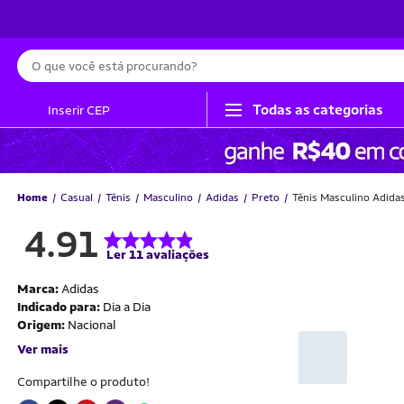
Busca
Todas as categorias
Inserir CEP
Home
Casual
Tênis
Masculino
Adidas
Preto
Tênis Masculino Adid
4.91
Ler 11 avaliações
Marca:
Adidas
Indicado para:
Dia a Dia
Origem:
Nacional
Ver mais
Compartilhe o produto!