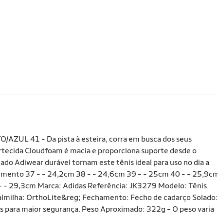
AZUL 41 - Da pista à esteira, corra em busca dos seus
ortecida Cloudfoam é macia e proporciona suporte desde o
lado Adiwear durável tornam este tênis ideal para uso no dia a
imento 37 - - 24,2cm 38 - - 24,6cm 39 - - 25cm 40 - - 25,9c
- - 29,3cm Marca: Adidas Referência: JK3279 Modelo: Tênis
lmilha: OrthoLite&reg; Fechamento: Fecho de cadarço Solado:
sos para maior segurança. Peso Aproximado: 322g - O peso varia