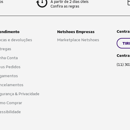
os
A partir de 2 dias úteis
Confira as regras
Centra
endimento
Netshoes Empresas
ocas e devoluções
Marketplace Netshoes
TIR
tregas
Centra
nha Conta
(11) 3
us Pedidos
gamentos
ncelamentos
gurança & Privacidade
mo Comprar
essibilidade