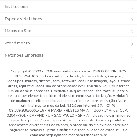
Institucional
Sobre a Netshoes
Especiais Netshoes
Política de Privacidade
Suplementos
Mapas do Site
Programa de Afiliados
Corrida
Marcas
Atendimento
Regulamentos
Bicicletas
Tipos de Produtos
Trocas e devoluções
Netshoes Empresas
Relatórios
Futebol
Departamentos
Entregas
Marketplace Netshoes
Copyright © 2000 - 2026 www.netshoes.com.br, TODOS OS DIREITOS
Programa de Integridade
RESERVADOS. Todo o conteúdo do site, todas as fotos, imagens,
Vôlei
Minha Conta
logotipos, marcas, dizeres, som, software, conjunto imagem, layout, trade
dress, aqui veiculados são de propriedade exclusiva da NS2.COM Internet
Blog
Basquete
Meus Pedidos
S.A. ou de seus parceiros. É vedada qualquer reprodução, total ou parcial,
de qualquer elemento de identidade, sem expressa autorização. A violação
Black Friday Magalu
Motorsport
Pagamentos
de qualquer direito mencionado implicará na responsabilização cível e
criminal nos termos da Lei. NS2.Com Internet S/A - CNPJ:
09.339.936/0001-16 - R MARIA PRESTES MAIA nº 300 - 2º Andar CEP:
Black Friday Netshoes
Saúde Bem-Estar
Cancelamentos
02047-901 - CARANDIRU - SAO PAULO - SP - A inclusão no carrinho não
garante o preço e/ou a disponibilidade do produto. Caso os produtos
Lojas Físicas
Aventura
Segurança & Privacidade
apresentem divergências de valores, o preço válido é o exibido na tela de
pagamento. Vendas sujeitas a análise e disponibilidade de estoque. Fale
Mundo das Raquetes
conosco: https://atendimento.netshoes.com.br
Como Comprar