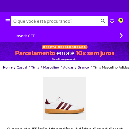
Busca
0
›
Inserir CEP
Home
Casual
Tênis
Masculino
Adidas
Branco
Tênis Masculino Adida